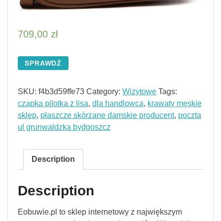
709,00
zł
SPRAWDŹ
SKU:
f4b3d59ffe73
Category:
Wizytowe
Tags:
czapka pilotka z lisa
,
dla handlowca
,
krawaty męskie
sklep
,
płaszcze skórzane damskie producent
,
poczta
ul grunwaldzka bydgoszcz
Description
Description
Eobuwie.pl to sklep internetowy z największym