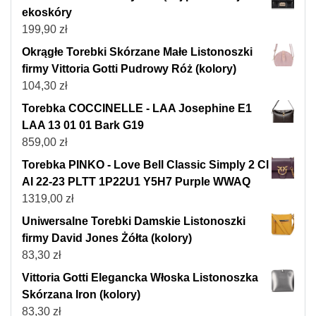
ekoskóry
199,90
zł
Okrągłe Torebki Skórzane Małe Listonoszki
firmy Vittoria Gotti Pudrowy Róż (kolory)
104,30
zł
Torebka COCCINELLE - LAA Josephine E1
LAA 13 01 01 Bark G19
859,00
zł
Torebka PINKO - Love Bell Classic Simply 2 Cl
AI 22-23 PLTT 1P22U1 Y5H7 Purple WWAQ
1319,00
zł
Uniwersalne Torebki Damskie Listonoszki
firmy David Jones Żółta (kolory)
83,30
zł
Vittoria Gotti Elegancka Włoska Listonoszka
Skórzana Iron (kolory)
83,30
zł