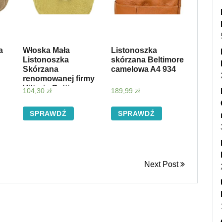
a
Włoska Mała
Listonoszka
Listonoszka
skórzana Beltimore
Skórzana
camelowa A4 934
renomowanej firmy
Vittoria Gotti
104,30
zł
189,99
zł
Limonka (kolory)
SPRAWDŹ
SPRAWDŹ
Next Post