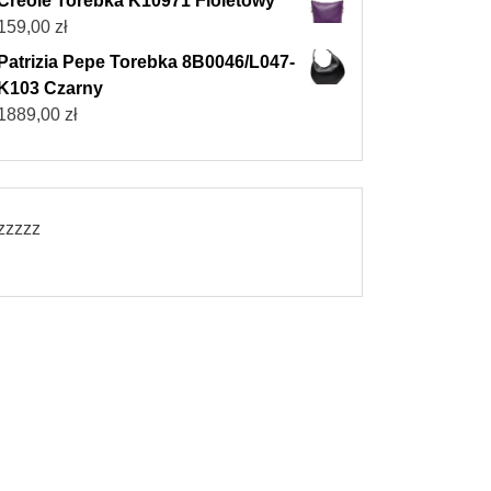
Creole Torebka K10971 Fioletowy
159,00
zł
Patrizia Pepe Torebka 8B0046/L047-
K103 Czarny
1889,00
zł
zzzzz