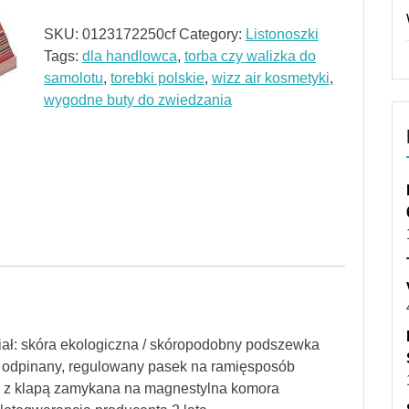
SKU:
0123172250cf
Category:
Listonoszki
Tags:
dla handlowca
,
torba czy walizka do
samolotu
,
torebki polskie
,
wizz air kosmetyki
,
wygodne buty do zwiedzania
iał: skóra ekologiczna / skóropodobny podszewka
, odpinany, regulowany pasek na ramięsposób
ra z klapą zamykana na magnestylna komora