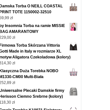
Damska Torba O NEILL COASTAL
PRINT TOTE 1150002-32510
59,99
zł
by Insomnia Torba na ramie MISSIE
BAG AMARANTOWY
229,00
zł
Firmowa Torba Skórzana Vittoria
Gotti Made in Italy w rozmiarze XL
motyw Aligatora Czekoladowa (kolory)
314,30
zł
Klasyczna Duża Torebka NOBO
M1330-CM00 Multi-Biała
252,89
zł
Uniwersalne Plecaki Damskie firmy
Herisson Ciemno Srebrne (kolory)
118,30
zł