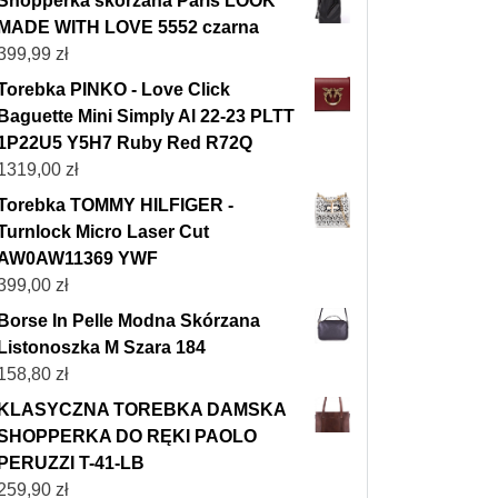
Shopperka skórzana Paris LOOK
MADE WITH LOVE 5552 czarna
399,99
zł
Torebka PINKO - Love Click
Baguette Mini Simply Al 22-23 PLTT
1P22U5 Y5H7 Ruby Red R72Q
1319,00
zł
Torebka TOMMY HILFIGER -
Turnlock Micro Laser Cut
AW0AW11369 YWF
399,00
zł
Borse In Pelle Modna Skórzana
Listonoszka M Szara 184
158,80
zł
KLASYCZNA TOREBKA DAMSKA
SHOPPERKA DO RĘKI PAOLO
PERUZZI T-41-LB
259,90
zł