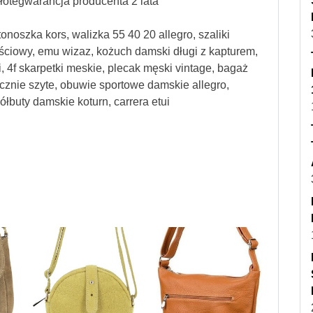
otegwarancja producenta 2 lata
tonoszka kors, walizka 55 40 20 allegro, szaliki
ściowy, emu wizaz, kożuch damski długi z kapturem,
, 4f skarpetki meskie, plecak męski vintage, bagaż
cznie szyte, obuwie sportowe damskie allegro,
łbuty damskie koturn, carrera etui