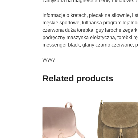
zamykana na magneselementy metalowe: zł
informacje o kretach, plecak na silownie, lis
męskie sportowe, lufthansa program lojalno
czerwona duża torebka, guy laroche zegarki
podręczny maszynka elektryczna, torebki rę
messenger black, glany czarno czerwone, pó
yyyyy
Related products