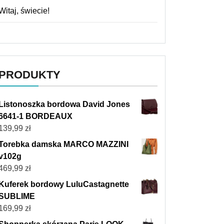
Witaj, świecie!
PRODUKTY
Listonoszka bordowa David Jones
6641-1 BORDEAUX
139,99
zł
Torebka damska MARCO MAZZINI
v102g
469,99
zł
Kuferek bordowy LuluCastagnette
SUBLIME
169,99
zł