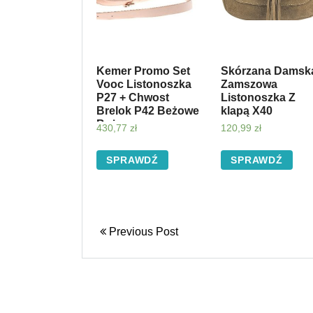
Kemer Promo Set
Skórzana Damsk
Vooc Listonoszka
Zamszowa
P27 + Chwost
Listonoszka Z
Brelok P42 Beżowe
klapą X40
Beżowy
430,77
zł
120,99
zł
SPRAWDŹ
SPRAWDŹ
Previous Post