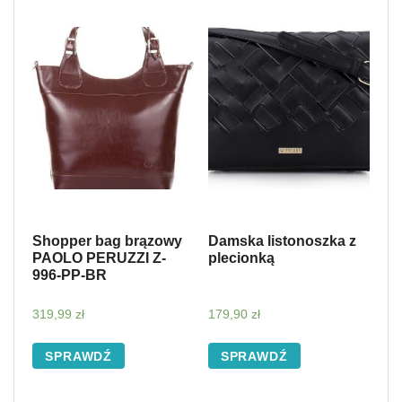
Shopper bag brązowy
Damska listonoszka z
PAOLO PERUZZI Z-
plecionką
996-PP-BR
319,99
zł
179,90
zł
SPRAWDŹ
SPRAWDŹ