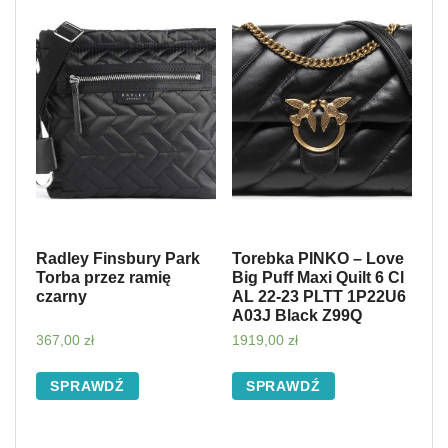
Radley Finsbury Park
Torebka PINKO – Love
Torba przez ramię
Big Puff Maxi Quilt 6 Cl
czarny
AL 22-23 PLTT 1P22U6
A03J Black Z99Q
367,00
zł
1919,00
zł
SPRAWDŹ
SPRAWDŹ