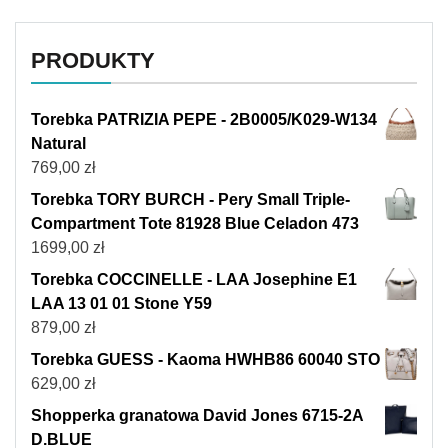
PRODUKTY
Torebka PATRIZIA PEPE - 2B0005/K029-W134
Natural
769,00
zł
Torebka TORY BURCH - Pery Small Triple-
Compartment Tote 81928 Blue Celadon 473
1699,00
zł
Torebka COCCINELLE - LAA Josephine E1
LAA 13 01 01 Stone Y59
879,00
zł
Torebka GUESS - Kaoma HWHB86 60040 STO
629,00
zł
Shopperka granatowa David Jones 6715-2A
D.BLUE