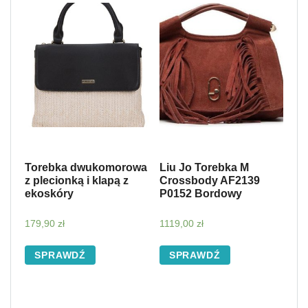
Torebka dwukomorowa
Liu Jo Torebka M
z plecionką i klapą z
Crossbody AF2139
ekoskóry
P0152 Bordowy
179,90
zł
1119,00
zł
SPRAWDŹ
SPRAWDŹ