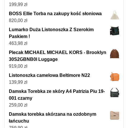
199,99
zł
BOSS Ellie Torba na zakupy kość słoniowa
820,00
zł
Lumarko Duża Listonoszka Z Szerokim
Paskiem !
463,98
zł
Plecak MICHAEL MICHAEL KORS - Brooklyn
30S2GBNB0I Luggage
919,00
zł
Listonoszka camelowa Beltimore N22
139,99
zł
Damska Torebka ze skóry A4 Patrizia Piu 19-
001 czarny
259,00
zł
Damska torebka skórzana na ozdobnym
łańcuchu
759,90
zł