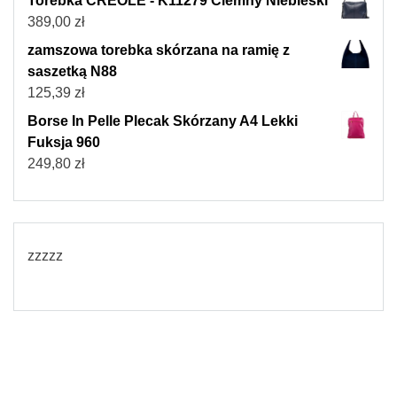
Torebka CREOLE - K11279 Ciemny Niebieski
389,00
zł
zamszowa torebka skórzana na ramię z
saszetką N88
125,39
zł
Borse In Pelle Plecak Skórzany A4 Lekki
Fuksja 960
249,80
zł
zzzzz