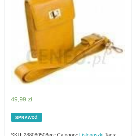
49,99
zł
SPRAWDŹ
SKU:
288080508ecc
Category:
Listonoszki
Tags: