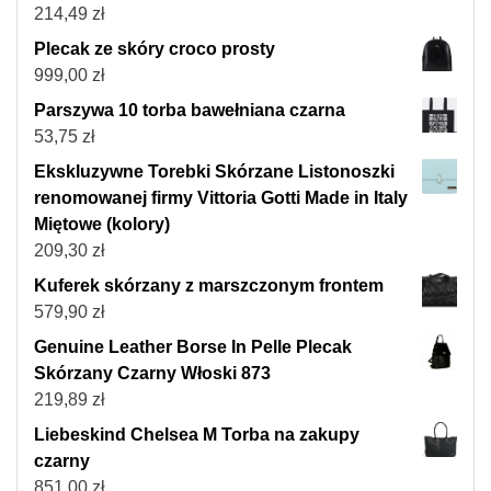
214,49
zł
Plecak ze skóry croco prosty
999,00
zł
Parszywa 10 torba bawełniana czarna
53,75
zł
Ekskluzywne Torebki Skórzane Listonoszki
renomowanej firmy Vittoria Gotti Made in Italy
Miętowe (kolory)
209,30
zł
Kuferek skórzany z marszczonym frontem
579,90
zł
Genuine Leather Borse In Pelle Plecak
Skórzany Czarny Włoski 873
219,89
zł
Liebeskind Chelsea M Torba na zakupy
czarny
851,00
zł