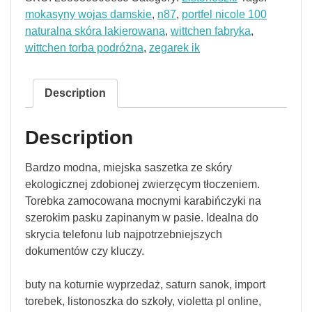
mokasyny wojas damskie
,
n87
,
portfel nicole 100
naturalna skóra lakierowana
,
wittchen fabryka
,
wittchen torba podróżna
,
zegarek ik
Description
Description
Bardzo modna, miejska saszetka ze skóry
ekologicznej zdobionej zwierzęcym tłoczeniem.
Torebka zamocowana mocnymi karabińczyki na
szerokim pasku zapinanym w pasie. Idealna do
skrycia telefonu lub najpotrzebniejszych
dokumentów czy kluczy.
buty na koturnie wyprzedaż, saturn sanok, import
torebek, listonoszka do szkoły, violetta pl online,