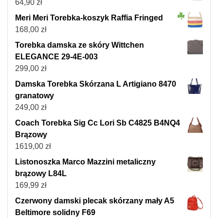
64,90
zł
Meri Meri Torebka-koszyk Raffia Fringed
168,00
zł
Torebka damska ze skóry Wittchen
ELEGANCE 29-4E-003
299,00
zł
Damska Torebka Skórzana L Artigiano 8470
granatowy
249,00
zł
Coach Torebka Sig Cc Lori Sb C4825 B4NQ4
Brązowy
1619,00
zł
Listonoszka Marco Mazzini metaliczny
brązowy L84L
169,99
zł
Czerwony damski plecak skórzany mały A5
Beltimore solidny F69