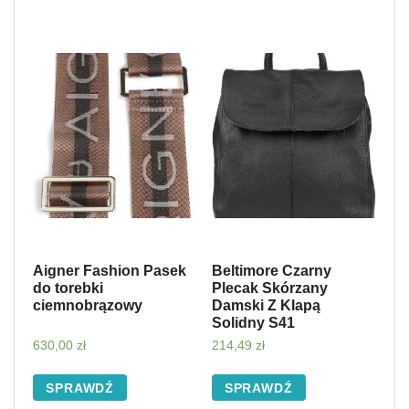
Aigner Fashion Pasek
Beltimore Czarny
do torebki
Plecak Skórzany
ciemnobrązowy
Damski Z Klapą
Solidny S41
630,00
zł
214,49
zł
SPRAWDŹ
SPRAWDŹ