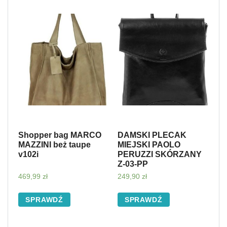
Shopper bag MARCO
DAMSKI PLECAK
MAZZINI beż taupe
MIEJSKI PAOLO
v102i
PERUZZI SKÓRZANY
Z-03-PP
469,99
zł
249,90
zł
SPRAWDŹ
SPRAWDŹ