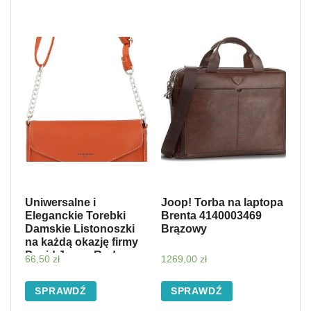
Uniwersalne i
Joop! Torba na laptopa
Eleganckie Torebki
Brenta 4140003469
Damskie Listonoszki
Brązowy
na każdą okazję firmy
David Jones Ruda
66,50
zł
1269,00
zł
(kolory)
SPRAWDŹ
SPRAWDŹ