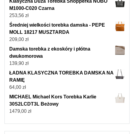
Klasyczna Duża Torebka Shopperka NOBO
M1000-C020 Czarna
253,56
zł
Średniej wielkości torebka damska - PEPE
MOLL 18217 MUSZTARDA
209,00
zł
Damska torebka z ekoskóry i płótna
dwukomorowa
139,90
zł
ŁADNA KLASYCZNA TOREBKA DAMSKA NA
RAMIĘ
64,00
zł
MICHAEL Michael Kors Torebka Karlie
30S2LCDT3L Beżowy
1479,00
zł