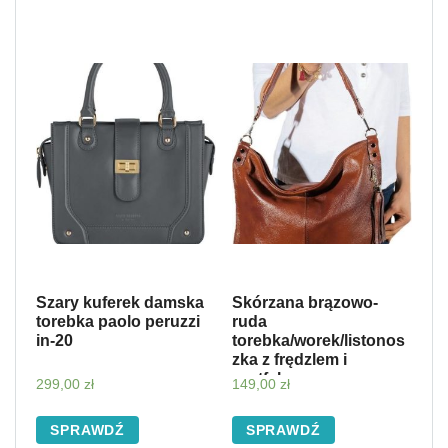
Szary kuferek damska
Skórzana brązowo-
torebka paolo peruzzi
ruda
in-20
torebka/worek/listonos
zka z frędzlem i
portfelem
299,00
zł
149,00
zł
SPRAWDŹ
SPRAWDŹ