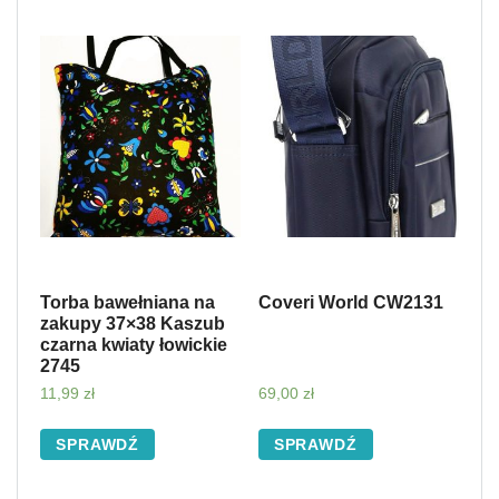
Torba bawełniana na
Coveri World CW2131
zakupy 37×38 Kaszub
czarna kwiaty łowickie
2745
11,99
zł
69,00
zł
SPRAWDŹ
SPRAWDŹ