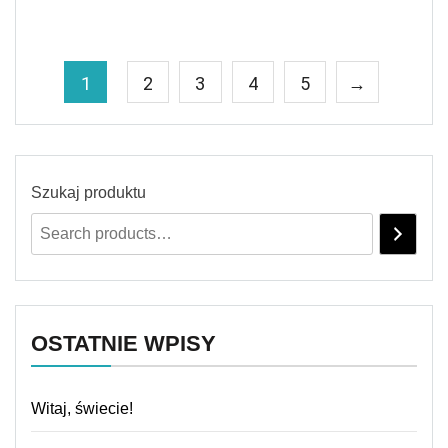
1
2
3
4
5
→
Szukaj produktu
OSTATNIE WPISY
Witaj, świecie!