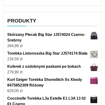
PRODUKTY
Skórzany Plecak Big Star JJ574024 Czarno-
Srebrny
264,99
zł
Torebka Listonoszka Big Star JJ574174 Biała
216,59
zł
Kuferek z ozdobnymi paskami po bokach
279,90
zł
Kurt Geiger Torebka Shoreditch Xs Xbody
8475852309 Różowy
629,00
zł
Coccinelle Torebka L3a Estelle E1 L3A 13 02
01 Czarny