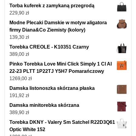
Torba kuferek z zamykaną przegrodą
229,90
zł
Modne Plecaki Damskie w motyw aligatora
firmy Diana&Co Ziemisty (kolory)
139,30
zł
Torebka CREOLE - K10351 Czarny
389,00
zł
Pinko Torebka Love Mini Click Simply 1 Cl AI
22-23 PLTT 1P22TJ Y5H7 Pomarańczowy
1269,00
zł
Damska listonoszka skórzana płaska
191,92
zł
Damska minitorebka skórzana
389,90
zł
Torebka DKNY - Valery Sm Satchel R22D3Q61
Optic White 152