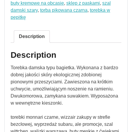
buty kremowe na obcasie
,
sklep z paskami
,
szal
damski szary
,
torba pikowana czarna
,
torebka w
pepitkę
Description
Description
Torebka damska typu bagietka. Wykonana z bardzo
dobrej jakości skóry ekologicznej zdobionej
pionowymi przeszyciami. Zawieszona na krótkim
uchwycie, umożliwiającym noszenie na ramieniu.
Dwukomorowa, zamykana suwakiem. Wyposażona
w wewnętrzne kieszonki.
torebki monnari czarne, wizzair zakupy w strefie
bezcłowej, wyprzedaż subaru, ale promocje, szal
wittchen, walizki warszawa, buty męskie z ćwiekami,