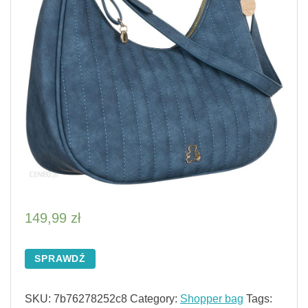
149,99
zł
SPRAWDŹ
SKU:
7b76278252c8
Category:
Shopper bag
Tags: