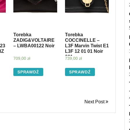
Torebka
Torebka
ZADIG&VOLTAIRE
COCCINELLE –
-23
– LWBA00122 Noir
L3F Marvin Twist E1
3Z
L3F 12 01 01 Noir
001
709,00
zł
739,00
zł
SPRAWDŹ
SPRAWDŹ
Next Post