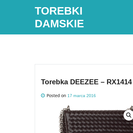
Skip
TOREBKI
to
content
DAMSKIE
Torebka DEEZEE – RX1414
Posted on
17 marca 2016