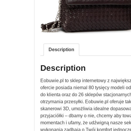
Description
Description
Eobuwie.pl to sklep internetowy z najwięk
ofercie posiada niemal 80 tysięcy modeli 
do klienta oraz do 26 sklepów stacjonarnych
otrzymania przesyłki. Eobuwie.pl oferuje ta
skanerowi 3D, umożliwia idealne dopasowa
przyjaciółki – dbamy o nie, chcemy aby tow
momentach i ufamy, że udźwigną nasze sekr
wykonania zadbają o Twój komfort jednocz