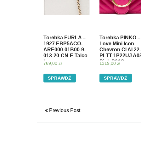
Torebka FURLA –
Torebka PINKO –
1927 EBP5ACO-
Love Mini Icon
ARE000-01B00-9-
Chevron Cl AI 22
013-20-CN-E Talco
PLTT 1P22UJ A0
h
Pink P01Q
769,00
zł
1319,00
zł
SPRAWDŹ
SPRAWDŹ
Previous Post