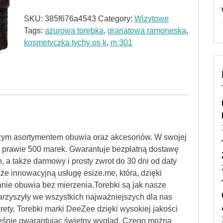
SKU:
385f676a4543
Category:
Wizytowe
Tags:
ażurowa torebka
,
granatowa ramoneska
,
kosmetyczka tychy os k
,
m 301
szym asortymentem obuwia oraz akcesoriów. W swojej
od prawie 500 marek. Gwarantuje bezpłatną dostawę
, a także darmowy i prosty zwrot do 30 dni od daty
kże innowacyjną usługę esize.me, która, dzięki
nie obuwia bez mierzenia.Torebki są jak nasze
arzyszyły we wszystkich najważniejszych dla nas
ety. Torebki marki DeeZee dzięki wysokiej jakości
eśnie gwarantując świetny wygląd. Czego można