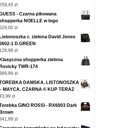
259,45
zł
GUESS - Czarna pikowana
shopperka NOELLE w logo
529,00
zł
Listonoszka c. zielona David Jones
6602-1 D.GREEN
129,99
zł
Klasyczna shopperka zielona
Rovicky TWR-174
389,99
zł
TOREBKA DAMSKA, LISTONOSZKA
– MAYCA, CZARNA ® KUP TERAZ
43,99
zł
Torebka GINO ROSSI - RX6003 Dark
Brown
341,99
zł