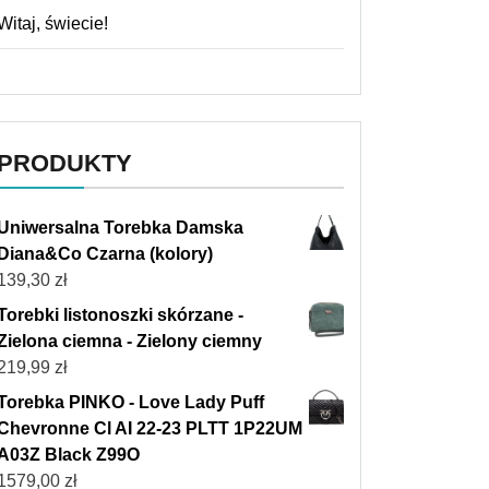
Witaj, świecie!
PRODUKTY
Uniwersalna Torebka Damska
Diana&Co Czarna (kolory)
139,30
zł
Torebki listonoszki skórzane -
Zielona ciemna - Zielony ciemny
219,99
zł
Torebka PINKO - Love Lady Puff
Chevronne Cl AI 22-23 PLTT 1P22UM
A03Z Black Z99O
1579,00
zł