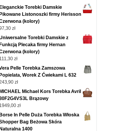
Eleganckie Torebki Damskie
Pikowane Listonoszki firmy Herisson
Czerwona (kolory)
97,30
zł
Uniwersalne Torebki Damskie z
Funkcją Plecaka firmy Hernan
Czerwona (kolory)
111,30
zł
Vera Pelle Torebka Zamszowa
Popielata, Worek Z Ćwiekami L 632
243,90
zł
MICHAEL Michael Kors Torebka Avril
30F2G4VS3L Brązowy
1949,00
zł
Borse In Pelle Duża Torebka Włoska
Shopper Bag Beżowa Skóra
Naturalna 1400