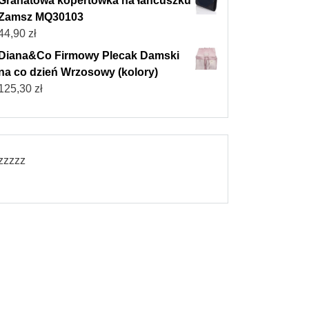
Granatowa kopertówka na łańcuszku
Zamsz MQ30103
44,90
zł
Diana&Co Firmowy Plecak Damski
na co dzień Wrzosowy (kolory)
125,30
zł
zzzzz