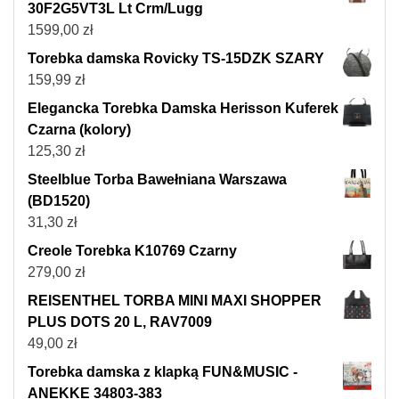
30F2G5VT3L Lt Crm/Lugg
1599,00
zł
Torebka damska Rovicky TS-15DZK SZARY
159,99
zł
Elegancka Torebka Damska Herisson Kuferek
Czarna (kolory)
125,30
zł
Steelblue Torba Bawełniana Warszawa
(BD1520)
31,30
zł
Creole Torebka K10769 Czarny
279,00
zł
REISENTHEL TORBA MINI MAXI SHOPPER
PLUS DOTS 20 L, RAV7009
49,00
zł
Torebka damska z klapką FUN&MUSIC -
ANEKKE 34803-383