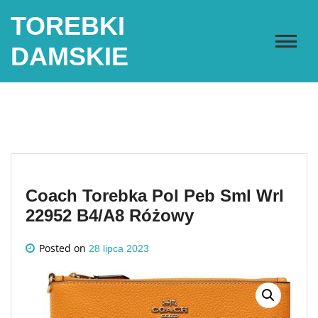
Skip
TOREBKI
to
content
DAMSKIE
Coach Torebka Pol Peb Sml Wrl
22952 B4/A8 Różowy
Posted on
28 lipca 2023