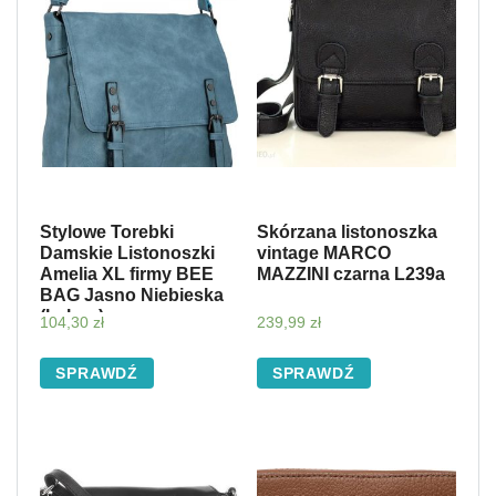
Stylowe Torebki
Skórzana listonoszka
Damskie Listonoszki
vintage MARCO
Amelia XL firmy BEE
MAZZINI czarna L239a
BAG Jasno Niebieska
(kolory)
104,30
zł
239,99
zł
SPRAWDŹ
SPRAWDŹ