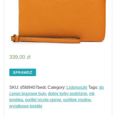
339,00
zł
SPRAWDŹ
SKU:
d5fd9407bedc
Category:
Listonoszki
Tags:
do
czego brązowe buty
,
dobre torby podróżne
,
mk
torebka
,
portfel nicole opinie
,
portfele modne
,
wyjątkowe torebki