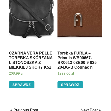
CZARNA VERA PELLE
Torebka FURLA –
TOREBKA SKÓRZANA
Primula WB00667-
LISTONOSZKA Z
BX0613-03B00-9-035-
MIĘKKIEJ SKÓRY K52
20-BG-B Cognac h
208,99
zł
1299,00
zł
SPRAWDŹ
SPRAWDŹ
Previous Post
Next Post