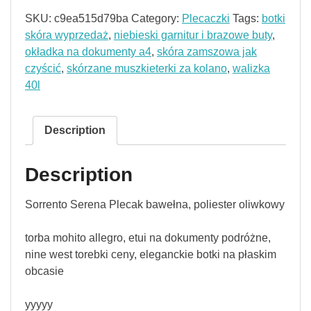
SKU:
c9ea515d79ba
Category:
Plecaczki
Tags:
botki
skóra wyprzedaż
,
niebieski garnitur i brazowe buty
,
okładka na dokumenty a4
,
skóra zamszowa jak
czyścić
,
skórzane muszkieterki za kolano
,
walizka
40l
Description
Description
Sorrento Serena Plecak bawełna, poliester oliwkowy
torba mohito allegro, etui na dokumenty podróżne,
nine west torebki ceny, eleganckie botki na płaskim
obcasie
yyyyy