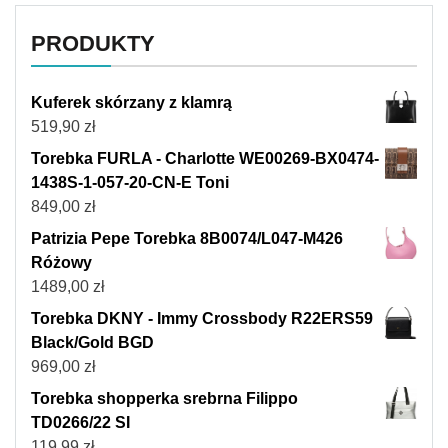
PRODUKTY
Kuferek skórzany z klamrą
519,90
zł
Torebka FURLA - Charlotte WE00269-BX0474-
1438S-1-057-20-CN-E Toni
849,00
zł
Patrizia Pepe Torebka 8B0074/L047-M426
Różowy
1489,00
zł
Torebka DKNY - Immy Crossbody R22ERS59
Black/Gold BGD
969,00
zł
Torebka shopperka srebrna Filippo
TD0266/22 SI
119,99
zł