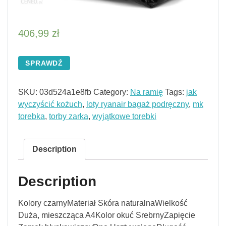
406,99
zł
SPRAWDŹ
SKU:
03d524a1e8fb
Category:
Na ramię
Tags:
jak
wyczyścić kożuch
,
loty ryanair bagaż podręczny
,
mk
torebka
,
torby zarka
,
wyjątkowe torebki
Description
Description
Kolory czarnyMateriał Skóra naturalnaWielkość
Duża, mieszcząca A4Kolor okuć SrebrnyZapięcie