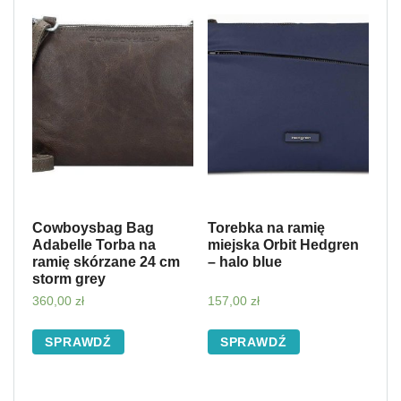
Cowboysbag Bag
Torebka na ramię
Adabelle Torba na
miejska Orbit Hedgren
ramię skórzane 24 cm
– halo blue
storm grey
360,00
zł
157,00
zł
SPRAWDŹ
SPRAWDŹ