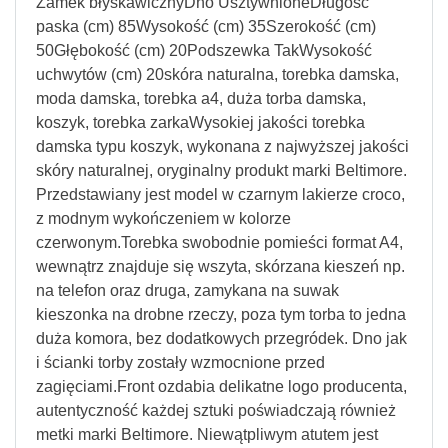
Zamek błyskawicznyDno UsztywnioneDługość
paska (cm) 85Wysokość (cm) 35Szerokość (cm)
50Głębokość (cm) 20Podszewka TakWysokość
uchwytów (cm) 20skóra naturalna, torebka damska,
moda damska, torebka a4, duża torba damska,
koszyk, torebka zarkaWysokiej jakości torebka
damska typu koszyk, wykonana z najwyższej jakości
skóry naturalnej, oryginalny produkt marki Beltimore.
Przedstawiany jest model w czarnym lakierze croco,
z modnym wykończeniem w kolorze
czerwonym.Torebka swobodnie pomieści format A4,
wewnątrz znajduje się wszyta, skórzana kieszeń np.
na telefon oraz druga, zamykana na suwak
kieszonka na drobne rzeczy, poza tym torba to jedna
duża komora, bez dodatkowych przegródek. Dno jak
i ścianki torby zostały wzmocnione przed
zagięciami.Front ozdabia delikatne logo producenta,
autentyczność każdej sztuki poświadczają również
metki marki Beltimore. Niewątpliwym atutem jest