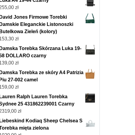
Luka A4 19-44 Czarny
255,00
zł
David Jones Firmowe Torebki
Damskie Eleganckie Listonoszki
Butelkowa Zieleń (kolory)
153,30
zł
Damska Torebka Skórzana Luka 19-
58 DOLLARO czarny
139,00
zł
Damska Torebka ze skóry A4 Patrizia
Piu 27-002 camel
159,00
zł
Lauren Ralph Lauren Torebka
Sydnee 25 431862239001 Czarny
2319,00
zł
Liebeskind Kodiaq Sheep Chelsea S
Torebka mięta zielona