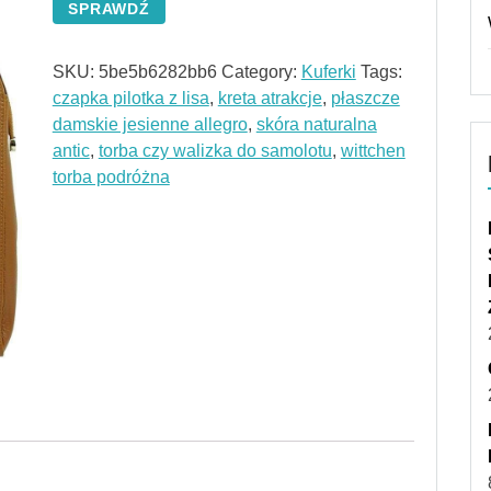
SPRAWDŹ
SKU:
5be5b6282bb6
Category:
Kuferki
Tags:
czapka pilotka z lisa
,
kreta atrakcje
,
płaszcze
damskie jesienne allegro
,
skóra naturalna
antic
,
torba czy walizka do samolotu
,
wittchen
torba podróżna