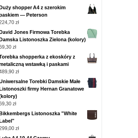
Duży shopper A4 z szerokim
paskiem — Peterson
224,70
zł
David Jones Firmowa Torebka
Damska Listonoszka Zielona (kolory)
69,30
zł
Torebka shopperka z ekoskóry z
metaliczną wstawką i paskami
489,90
zł
Uniwersalne Torebki Damskie Małe
Listonoszki firmy Hernan Granatowe
(kolory)
69,30
zł
Bikkembergs Listonoszka "White
Label"
299,00
zł