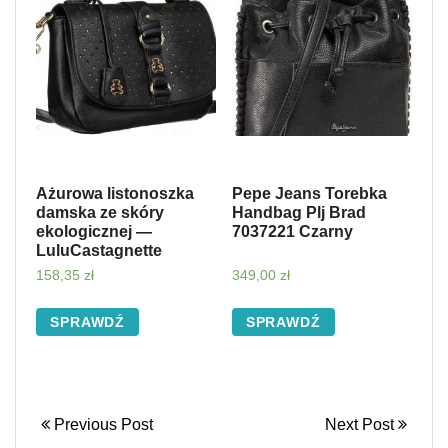
Ażurowa listonoszka
Pepe Jeans Torebka
damska ze skóry
Handbag Plj Brad
ekologicznej —
7037221 Czarny
LuluCastagnette
158,35
zł
349,00
zł
SPRAWDŹ
SPRAWDŹ
Previous Post
Next Post