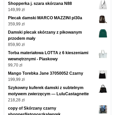
Shopperka j. szara skórzana N88
149,99
zł
Plecak damski MARCO MAZZINI pl30a
359,99
zł
Damski plecak skórzany z pikowanym
przodem mały
859,90
zł
Torba materiałowa LOTTA z 6 kieszeniami
wewnętrznymi - Piaskowy
99,70
zł
Mango Torebka Jane 37050052 Czarny
199,99
zł
Szykowny kuferek damski z subtelnym
motywem zwierzęcym — LuluCastagnette
218,28
zł
copy of Skórzany czarny
shopper/listonoszka/worek