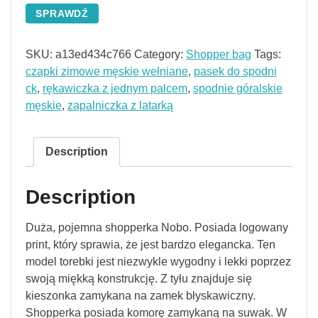
SPRAWDŹ
SKU:
a13ed434c766
Category:
Shopper bag
Tags:
czapki zimowe męskie wełniane
,
pasek do spodni
ck
,
rękawiczka z jednym palcem
,
spodnie góralskie
męskie
,
zapalniczka z latarką
Description
Description
Duża, pojemna shopperka Nobo. Posiada logowany
print, który sprawia, że jest bardzo elegancka. Ten
model torebki jest niezwykle wygodny i lekki poprzez
swoją miękką konstrukcję. Z tyłu znajduje się
kieszonka zamykana na zamek błyskawiczny.
Shopperka posiada komorę zamykaną na suwak. W