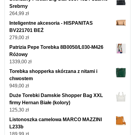
Srebrny
264,99
zł
Inteligentne akcesoria - HISPANITAS
BV221701 BEŻ
279,00
zł
Patrizia Pepe Torebka 8B0050/L030-M426
Różowy
1339,00
zł
Torebka shopperka skórzana z nitami i
chwostem
949,00
zł
Duże Torebki Damskie Shopper Bag XXL
firmy Hernan Białe (kolory)
125,30
zł
Listonoszka camelowa MARCO MAZZINI
L233b
189,99
zł