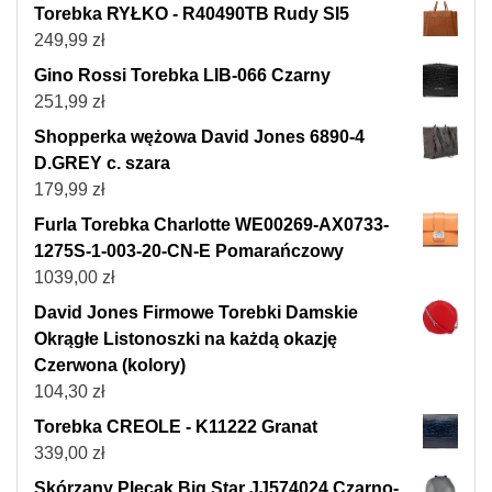
Torebka RYŁKO - R40490TB Rudy SI5
249,99
zł
Gino Rossi Torebka LIB-066 Czarny
251,99
zł
Shopperka wężowa David Jones 6890-4
D.GREY c. szara
179,99
zł
Furla Torebka Charlotte WE00269-AX0733-
1275S-1-003-20-CN-E Pomarańczowy
1039,00
zł
David Jones Firmowe Torebki Damskie
Okrągłe Listonoszki na każdą okazję
Czerwona (kolory)
104,30
zł
Torebka CREOLE - K11222 Granat
339,00
zł
Skórzany Plecak Big Star JJ574024 Czarno-