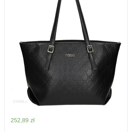
252,89
zł