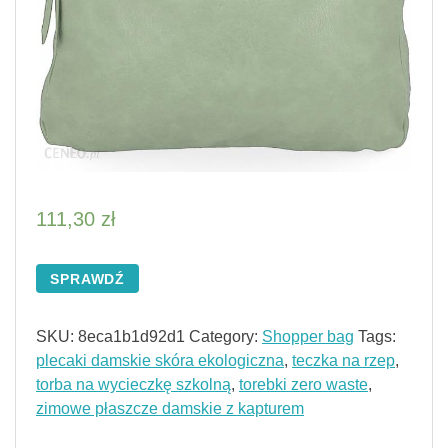
111,30
zł
SPRAWDŹ
SKU:
8eca1b1d92d1
Category:
Shopper bag
Tags:
plecaki damskie skóra ekologiczna
,
teczka na rzep
,
torba na wycieczkę szkolną
,
torebki zero waste
,
zimowe płaszcze damskie z kapturem