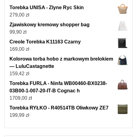
Torebka UNISA - Zlyne Ryc Skin
279,00
zł
Zjawiskowy kremowy shopper bag
99,90
zł
Creole Torebka K11163 Czarny
169,00
zł
Kolorowa torba hobo z markowym brelokiem
— LuluCastagnette
159,42
zł
Torebka FURLA - Ninfa WB00460-BX0238-
03B00-1-007-20-IT-B Cognac h
1709,00
zł
Torebka RYŁKO - R40514TB Oliwkowy ZE7
199,99
zł