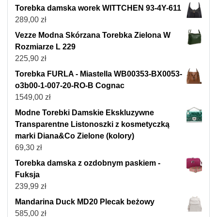
Torebka damska worek WITTCHEN 93-4Y-611
289,00
zł
Vezze Modna Skórzana Torebka Zielona W
Rozmiarze L 229
225,90
zł
Torebka FURLA - Miastella WB00353-BX0053-
o3b00-1-007-20-RO-B Cognac
1549,00
zł
Modne Torebki Damskie Ekskluzywne
Transparentne Listonoszki z kosmetyczką
marki Diana&Co Zielone (kolory)
69,30
zł
Torebka damska z ozdobnym paskiem -
Fuksja
239,99
zł
Mandarina Duck MD20 Plecak beżowy
585,00
zł