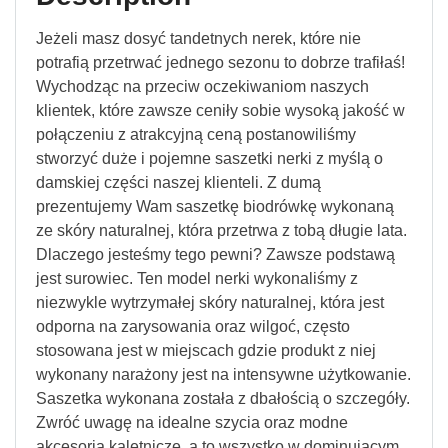
Jeżeli masz dosyć tandetnych nerek, które nie
potrafią przetrwać jednego sezonu to dobrze trafiłaś!
Wychodząc na przeciw oczekiwaniom naszych
klientek, które zawsze ceniły sobie wysoką jakość w
połączeniu z atrakcyjną ceną postanowiliśmy
stworzyć duże i pojemne saszetki nerki z myślą o
damskiej części naszej klienteli. Z dumą
prezentujemy Wam saszetkę biodrówkę wykonaną
ze skóry naturalnej, która przetrwa z tobą długie lata.
Dlaczego jesteśmy tego pewni? Zawsze podstawą
jest surowiec. Ten model nerki wykonaliśmy z
niezwykle wytrzymałej skóry naturalnej, która jest
odporna na zarysowania oraz wilgoć, często
stosowana jest w miejscach gdzie produkt z niej
wykonany narażony jest na intensywne użytkowanie.
Saszetka wykonana została z dbałością o szczegóły.
Zwróć uwagę na idealne szycia oraz modne
akcesoria kaletnicze, a to wszystko w dominującym