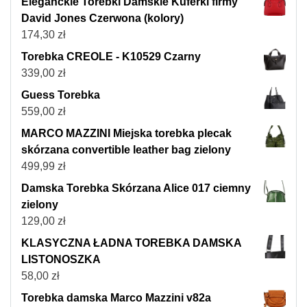
Eleganckie Torebki Damskie Kuferki firmy
David Jones Czerwona (kolory)
174,30
zł
Torebka CREOLE - K10529 Czarny
339,00
zł
Guess Torebka
559,00
zł
MARCO MAZZINI Miejska torebka plecak
skórzana convertible leather bag zielony
499,99
zł
Damska Torebka Skórzana Alice 017 ciemny
zielony
129,00
zł
KLASYCZNA ŁADNA TOREBKA DAMSKA
LISTONOSZKA
58,00
zł
Torebka damska Marco Mazzini v82a