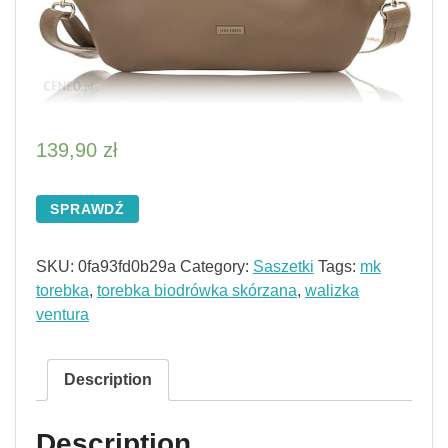
139,90
zł
SPRAWDŹ
SKU:
0fa93fd0b29a
Category:
Saszetki
Tags:
mk
torebka
,
torebka biodrówka skórzana
,
walizka
ventura
Description
Description