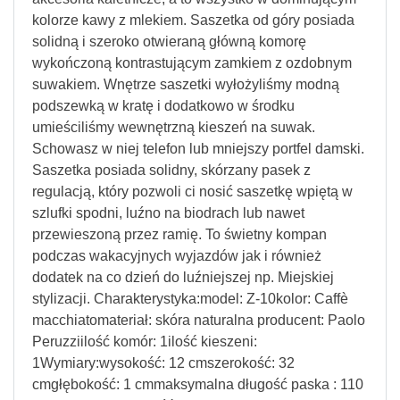
kolorze kawy z mlekiem. Saszetka od góry posiada
solidną i szeroko otwieraną główną komorę
wykończoną kontrastującym zamkiem z ozdobnym
suwakiem. Wnętrze saszetki wyłożyliśmy modną
podszewką w kratę i dodatkowo w środku
umieściliśmy wewnętrzną kieszeń na suwak.
Schowasz w niej telefon lub mniejszy portfel damski.
Saszetka posiada solidny, skórzany pasek z
regulacją, który pozwoli ci nosić saszetkę wpiętą w
szlufki spodni, luźno na biodrach lub nawet
przewieszoną przez ramię. To świetny kompan
podczas wakacyjnych wyjazdów jak i również
dodatek na co dzień do luźniejszej np. Miejskiej
stylizacji. Charakterystyka:model: Z-10kolor: Caffè
macchiatomateriał: skóra naturalna producent: Paolo
Peruzziilość komór: 1ilość kieszeni:
1Wymiary:wysokość: 12 cmszerokość: 32
cmgłębokość: 1 cmmaksymalna długość paska : 110