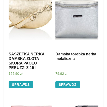
SASZETKA NERKA
Damska torebka nerka
DAMSKA ZŁOTA
metaliczna
SKÓRA PAOLO
PERUZZI Z-15-I
129,90
zł
79,92
zł
SPRAWDŹ
SPRAWDŹ