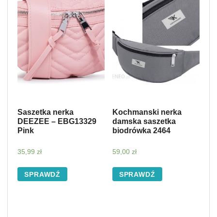
Saszetka nerka
Kochmanski nerka
DEEZEE – EBG13329
damska saszetka
Pink
biodrówka 2464
35,99
zł
59,00
zł
SPRAWDŹ
SPRAWDŹ