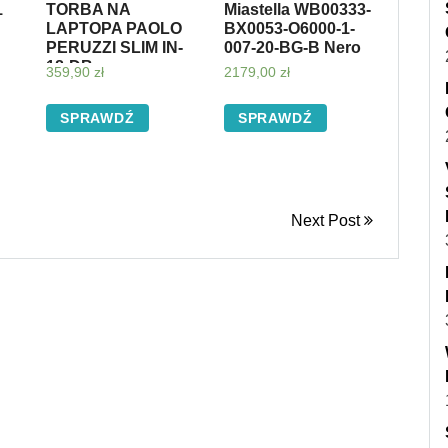
1
TORBA NA
Miastella WB00333-
LAPTOPA PAOLO
BX0053-O6000-1-
PERUZZI SLIM IN-
007-20-BG-B Nero
18-DB
359,90
zł
2179,00
zł
SPRAWDŹ
SPRAWDŹ
Next Post