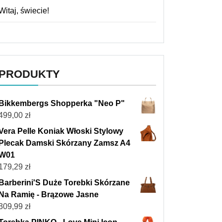
Witaj, świecie!
PRODUKTY
Bikkembergs Shopperka "Neo P"
499,00
zł
Vera Pelle Koniak Włoski Stylowy
Plecak Damski Skórzany Zamsz A4
W01
179,29
zł
Barberini'S Duże Torebki Skórzane
Na Ramię - Brązowe Jasne
309,99
zł