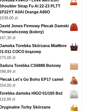
Torebka PINKO - Love Mini Icon
Shoulder Strap Fu AI 22-23 PLTT
1P22YT A0AI Orange A80O
1539,00
zł
David Jones Firmowy Plecak Damski
Pomarańczowy (kolory)
167,30
zł
Damska Torebka Skórzana MiaMore
01-011 COCO brązowy
275,00
zł
Badura Torebka CS6886 Beżowy
296,99
zł
Plecak Let`s Go Boho EP17 camel
654,00
zł
Torebka damska HIGO 01/165 Beż
119,99
zł
Oryginalne Torby Skórzane