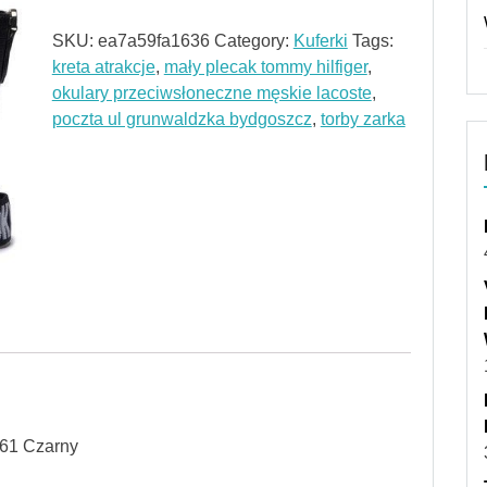
SKU:
ea7a59fa1636
Category:
Kuferki
Tags:
kreta atrakcje
,
mały plecak tommy hilfiger
,
okulary przeciwsłoneczne męskie lacoste
,
poczta ul grunwaldzka bydgoszcz
,
torby zarka
61 Czarny