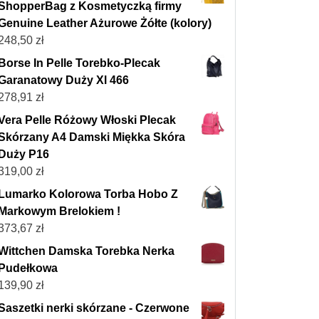
ShopperBag z Kosmetyczką firmy
Genuine Leather Ażurowe Żółte (kolory)
248,50
zł
Borse In Pelle Torebko-Plecak
Garanatowy Duży Xl 466
278,91
zł
Vera Pelle Różowy Włoski Plecak
Skórzany A4 Damski Miękka Skóra
Duży P16
319,00
zł
Lumarko Kolorowa Torba Hobo Z
Markowym Brelokiem !
373,67
zł
Wittchen Damska Torebka Nerka
Pudełkowa
139,90
zł
Saszetki nerki skórzane - Czerwone