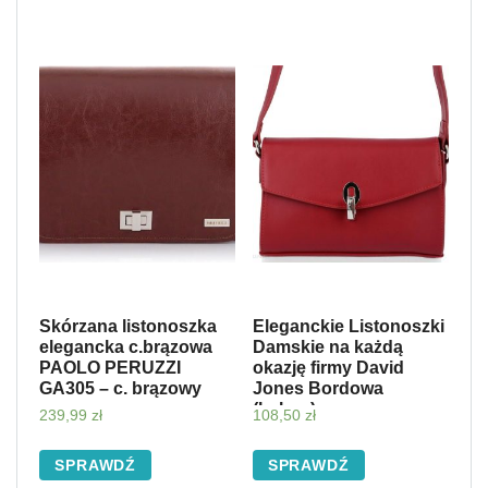
Skórzana listonoszka
Eleganckie Listonoszki
elegancka c.brązowa
Damskie na każdą
PAOLO PERUZZI
okazję firmy David
GA305 – c. brązowy
Jones Bordowa
(kolory)
239,99
zł
108,50
zł
SPRAWDŹ
SPRAWDŹ