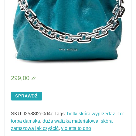
299,00
zł
SPRAWDŹ
SKU:
f2588f2e0d4c
Tags:
botki skóra wyprzedaż
,
ccc
torba damska
,
duża walizka materiałowa
,
skóra
zamszowa jak czyścić
,
violetta to dno