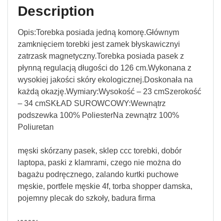
Description
Opis:Torebka posiada jedną komorę.Głównym
zamknięciem torebki jest zamek błyskawicznyi
zatrzask magnetyczny.Torebka posiada pasek z
płynną regulacją długości do 126 cm.Wykonana z
wysokiej jakości skóry ekologicznej.Doskonała na
każdą okazję.Wymiary:Wysokość – 23 cmSzerokość
– 34 cmSKŁAD SUROWCOWY:Wewnątrz
podszewka 100% PoliesterNa zewnątrz 100%
Poliuretan
męski skórzany pasek, sklep ccc torebki, dobór
laptopa, paski z klamrami, czego nie można do
bagażu podręcznego, zalando kurtki puchowe
męskie, portfele męskie 4f, torba shopper damska,
pojemny plecak do szkoły, badura firma