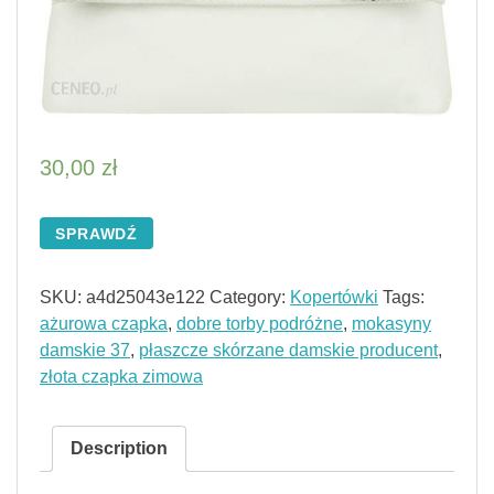
30,00
zł
SPRAWDŹ
SKU:
a4d25043e122
Category:
Kopertówki
Tags:
ażurowa czapka
,
dobre torby podróżne
,
mokasyny
damskie 37
,
płaszcze skórzane damskie producent
,
złota czapka zimowa
Description