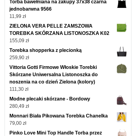
Torba bawełniana na zakupy 37x38 czarna
jednobarwna 9566
11,99
zł
ZIELONA VERA PELLE ZAMSZOWA
TOREBKA SKÓRZANA LISTONOSZKA K02
155,09
zł
Torebka shopperka z plecionką
259,90
zł
Vittoria Gotti Firmowe Włoskie Torebki
Skórzane Uniwersalna Listonoszka do
noszenia na co dzień Zielona (kolory)
111,30
zł
Modne plecaki skórzane - Bordowy
280,49
zł
Monnari Biała Pikowana Torebka Chanelka
79,00
zł
Pinko Love Mini Top Handle Torba przez