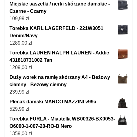
Miejskie saszetki / nerki skórzane damskie -
Czarne - Czarny
109,99
zł
Torebka KARL LAGERFELD - 221W3051
Denim/Navy
1289,00
zł
Torebka LAUREN RALPH LAUREN - Addie
431818731002 Tan
1209,00
zł
Duży worek na ramię skórzany A4 - Beżowy
ciemny - Beżowy ciemny
239,99
zł
Plecak damski MARCO MAZZINI v99a
529,99
zł
Torebka FURLA - Miastella WB00326-BX0053-
O6000-1-007-20-RO-B Nero
1359,00
zł