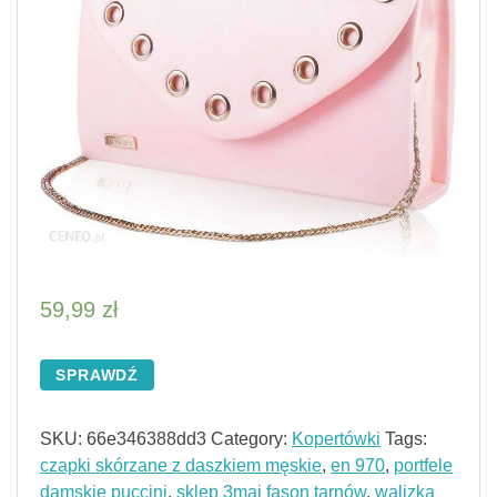
59,99
zł
SPRAWDŹ
SKU:
66e346388dd3
Category:
Kopertówki
Tags:
czapki skórzane z daszkiem męskie
,
en 970
,
portfele
damskie puccini
,
sklep 3maj fason tarnów
,
walizka