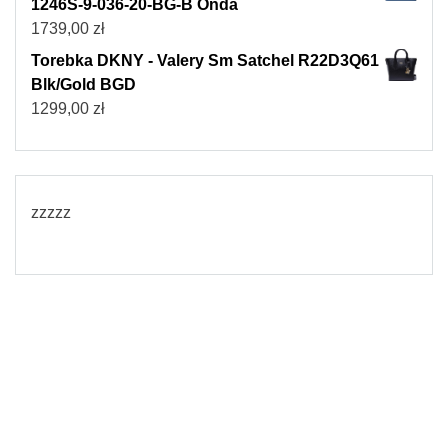
1246S-9-036-20-BG-B Onda
1739,00
zł
Torebka DKNY - Valery Sm Satchel R22D3Q61
Blk/Gold BGD
1299,00
zł
zzzzz