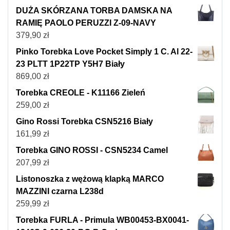
DUŻA SKÓRZANA TORBA DAMSKA NA
RAMIĘ PAOLO PERUZZI Z-09-NAVY
379,90
zł
Pinko Torebka Love Pocket Simply 1 C. Al 22-
23 PLTT 1P22TP Y5H7 Biały
869,00
zł
Torebka CREOLE - K11166 Zieleń
259,00
zł
Gino Rossi Torebka CSN5216 Biały
161,99
zł
Torebka GINO ROSSI - CSN5234 Camel
207,99
zł
Listonoszka z wężową klapką MARCO
MAZZINI czarna L238d
259,99
zł
Torebka FURLA - Primula WB00453-BX0041-