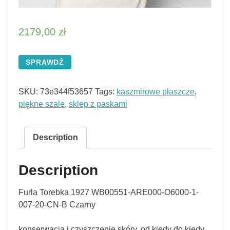
2179,00
zł
SPRAWDŹ
SKU:
73e344f53657
Tags:
kaszmirowe płaszcze
,
piękne szale
,
sklep z paskami
Description
Description
Furla Torebka 1927 WB00551-ARE000-O6000-1-
007-20-CN-B Czarny
konserwacja i czyszczenie skóry, od kiedy do kiedy