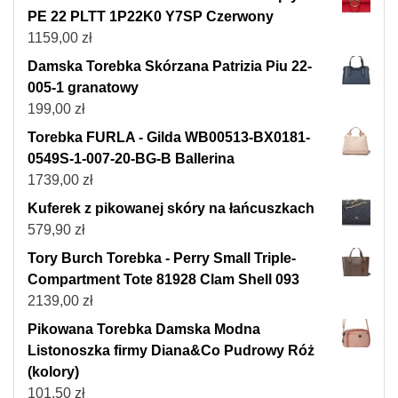
PE 22 PLTT 1P22K0 Y7SP Czerwony
1159,00
zł
Damska Torebka Skórzana Patrizia Piu 22-
005-1 granatowy
199,00
zł
Torebka FURLA - Gilda WB00513-BX0181-
0549S-1-007-20-BG-B Ballerina
1739,00
zł
Kuferek z pikowanej skóry na łańcuszkach
579,90
zł
Tory Burch Torebka - Perry Small Triple-
Compartment Tote 81928 Clam Shell 093
2139,00
zł
Pikowana Torebka Damska Modna
Listonoszka firmy Diana&Co Pudrowy Róż
(kolory)
101,50
zł