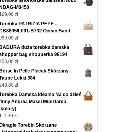
Torebka listonoszka damska Nobo
NBAG-M0450
169,00
zł
Torebka PATRIZIA PEPE -
CB8895/L001-B732 Ocean Sand
989,00
zł
BADURA duża torebka damska
shopper bag shopperka 98194
250,00
zł
Borse In Pelle Plecak Skórzany
Taupe Lekki 384
249,80
zł
Torebka Damska Idealna Na co dzień
firmy Andrea Massi Musztarda
(kolory)
111,30
zł
Okrągłe Torebki Skórzane