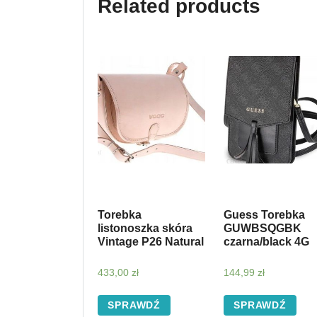
Related products
Torebka
Guess Torebka
listonoszka skóra
GUWBSQGBK
Vintage P26 Natural
czarna/black 4G
433,00
zł
144,99
zł
SPRAWDŹ
SPRAWDŹ