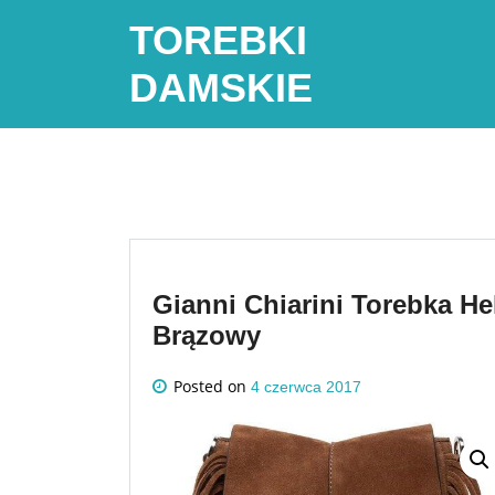
Skip
TOREBKI
to
content
DAMSKIE
Gianni Chiarini Torebka 
Brązowy
Posted on
4 czerwca 2017