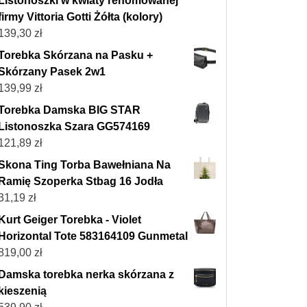
Listonoszki w kwiaty renomowanej
firmy Vittoria Gotti Żółta (kolory)
139,30
zł
Torebka Skórzana na Pasku +
Skórzany Pasek 2w1
139,99
zł
Torebka Damska BIG STAR
Listonoszka Szara GG574169
121,89
zł
Skona Ting Torba Bawełniana Na
Ramię Szoperka Stbag 16 Jodła
31,19
zł
Kurt Geiger Torebka - Violet
Horizontal Tote 583164109 Gunmetal
819,00
zł
Damska torebka nerka skórzana z
kieszenią