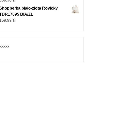
539,90
zł
Shopperka biało-złota Rovicky
TDR17095 BIA/ZŁ
169,99
zł
zzzzz