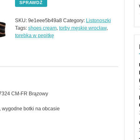
SPRAWDŹ
SKU:
9e1eee5b49a8
Category:
Listonoszki
Tags:
shoes cream
,
torby męskie wrocław
,
torebka w pepitkę
S 7324 CM-FR Brązowy
4, wygodne botki na obcasie