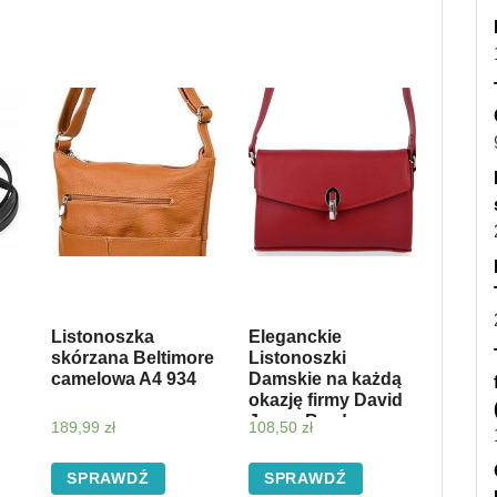
Listonoszka
Eleganckie
skórzana Beltimore
Listonoszki
camelowa A4 934
Damskie na każdą
okazję firmy David
Jones Bordowa
189,99
zł
108,50
zł
(kolory)
SPRAWDŹ
SPRAWDŹ