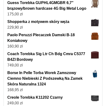
Guess Torebka GUPHL4GMGBR 6,7"
brązowy/brown hardcase 4G Big Metal Logo
175,00
zł
Shopperka z motywem skóry węża
229,90
zł
Paolo Peruzzi Plecaczek Damski B-18
Koniakowy
160,90
zł
Coach Torebka Sig Ltr Ch Bdg Cmra C5377
B4ZI Bordowy
749,00
zł
Borse In Pelle Torba Worek Zamszowy
Ciemno Niebieski Z Podszewką Na Zamek
Skóra Naturalna 1324
168,95
zł
Creole Torebka K11202 Czarny
249,00
zł