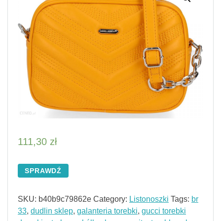
111,30
zł
SPRAWDŹ
SKU:
b40b9c79862e
Category:
Listonoszki
Tags:
br
33
,
dudlin sklep
,
galanteria torebki
,
gucci torebki