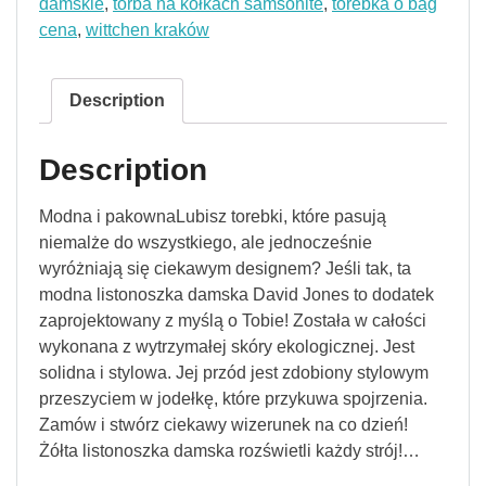
damskie
,
torba na kółkach samsonite
,
torebka o bag
cena
,
wittchen kraków
Description
Description
Modna i pakownaLubisz torebki, które pasują
niemalże do wszystkiego, ale jednocześnie
wyróżniają się ciekawym designem? Jeśli tak, ta
modna listonoszka damska David Jones to dodatek
zaprojektowany z myślą o Tobie! Została w całości
wykonana z wytrzymałej skóry ekologicznej. Jest
solidna i stylowa. Jej przód jest zdobiony stylowym
przeszyciem w jodełkę, które przykuwa spojrzenia.
Zamów i stwórz ciekawy wizerunek na co dzień!
Żółta listonoszka damska rozświetli każdy strój!…