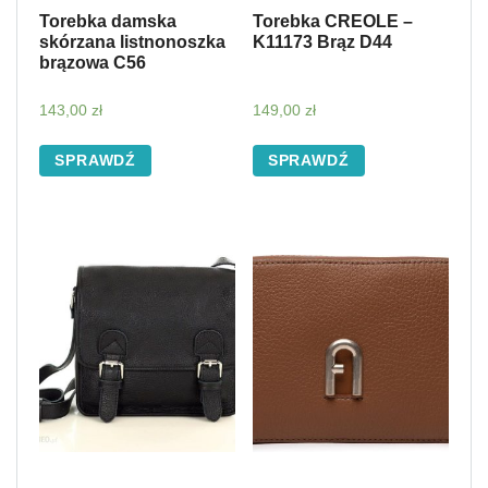
Torebka damska
Torebka CREOLE –
skórzana listnonoszka
K11173 Brąz D44
brązowa C56
143,00
zł
149,00
zł
SPRAWDŹ
SPRAWDŹ