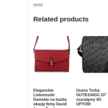
yyyyy
Related products
Eleganckie
Guess Torba
Listonoszki
GUTB104GG 10″
Damskie na każdą
szara/grey 4G
okazję firmy David
UPTOW