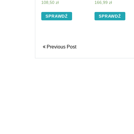
Jones Bordowa
108,50
zł
166,99
zł
(kolory)
SPRAWDŹ
SPRAWDŹ
Previous Post