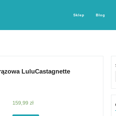
Sklep
Blog
rązowa LuluCastagnette
159,99
zł