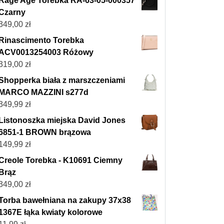
Rage Age Torebka RA-63-05-000357
Czarny
349,00
zł
Rinascimento Torebka
ACV0013254003 Różowy
319,00
zł
Shopperka biała z marszczeniami
MARCO MAZZINI s277d
349,99
zł
Listonoszka miejska David Jones
6851-1 BROWN brązowa
149,99
zł
Creole Torebka - K10691 Ciemny
Brąz
349,00
zł
Torba bawełniana na zakupy 37x38
1367E łąka kwiaty kolorowe