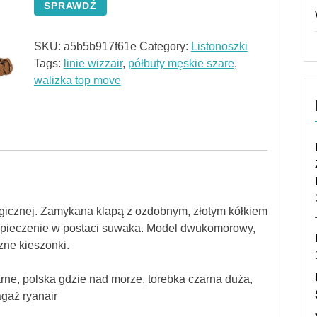
SPRAWDŹ
SKU:
a5b5b917f61e
Category:
Listonoszki
Tags:
linie wizzair
,
półbuty męskie szare
,
walizka top move
gicznej. Zamykana klapą z ozdobnym, złotym kółkiem
zpieczenie w postaci suwaka. Model dwukomorowy,
ne kieszonki.
arne, polska gdzie nad morze, torebka czarna duża,
agaż ryanair