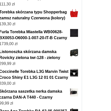
111,30
zł
Torebka skórzana typu Shopperbag
zamsz naturalny Czerwona (kolory)
139,30
zł
Furla Torebka Miastella WB00628-
BX0053-O6000-1-007-20-IT-B Czarny
1739,00
zł
Listonoszka skórzana damska
Rovicky zielona twr-128 - zielony
299,99
zł
Coccinelle Torebka L3G Marvin Twist
Croco Shiny E1 L3G 12 01 01 Czarny
839,00
zł
Skórzana saszetka nerka damska
czarna DAN-A T440 - Czarny
99,99
zł