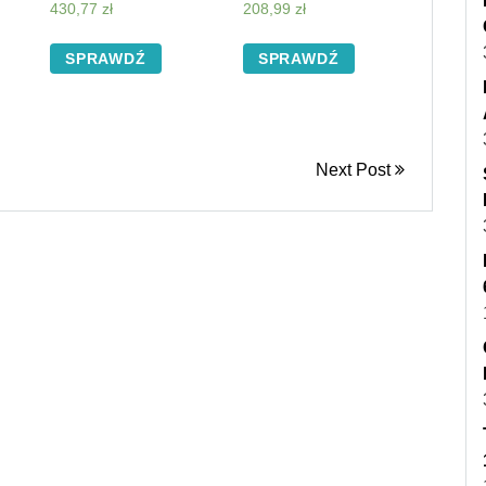
Beżowy
MIĘKKIEJ SKÓRY
430,77
zł
208,99
zł
K52
SPRAWDŹ
SPRAWDŹ
Next Post