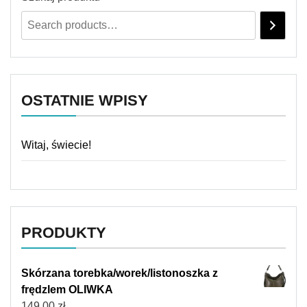
OSTATNIE WPISY
Witaj, świecie!
PRODUKTY
Skórzana torebka/worek/listonoszka z
frędzlem OLIWKA
149,00
zł