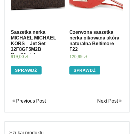
Saszetka nerka
Czerwona saszetka
MICHAEL MICHAEL
nerka pikowana skóra
KORS – Jet Set
naturalna Beltimore
32F8GF5M2B
F22
Brn/Sftpink
919,00
zł
120,99
zł
SPRAWDŹ
SPRAWDŹ
Previous Post
Next Post
Szukaj produktu