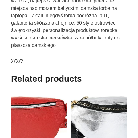
walizka, najlepsza walizka podróżna, polecane
miejsca nad morzem bałtyckim, damska torba na
laptopa 17 cali, niegdyś torba podróżna, pu1,
galanteria skórzana chojnice, 50 style ostrowiec
świętokrzyski, personalizacja produktów, torebka
wyjścia, damska piersiówka, zara półbuty, buty do
płaszcza damskiego
yyyyy
Related products