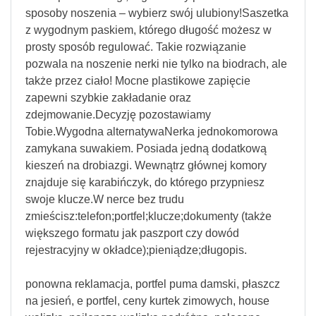
sposoby noszenia – wybierz swój ulubiony!Saszetka
z wygodnym paskiem, którego długość możesz w
prosty sposób regulować. Takie rozwiązanie
pozwala na noszenie nerki nie tylko na biodrach, ale
także przez ciało! Mocne plastikowe zapięcie
zapewni szybkie zakładanie oraz
zdejmowanie.Decyzję pozostawiamy
Tobie.Wygodna alternatywaNerka jednokomorowa
zamykana suwakiem. Posiada jedną dodatkową
kieszeń na drobiazgi. Wewnątrz głównej komory
znajduje się karabińczyk, do którego przypniesz
swoje klucze.W nerce bez trudu
zmieścisz:telefon;portfel;klucze;dokumenty (także
większego formatu jak paszport czy dowód
rejestracyjny w okładce);pieniądze;długopis.
ponowna reklamacja, portfel puma damski, płaszcz
na jesień, e portfel, ceny kurtek zimowych, house