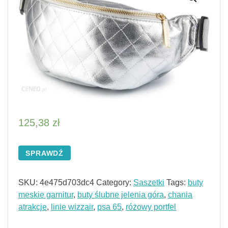
125,38
zł
SPRAWDŹ
SKU:
4e475d703dc4
Category:
Saszetki
Tags:
buty
meskie garnitur
,
buty ślubne jelenia góra
,
chania
atrakcje
,
linie wizzair
,
psa 65
,
różowy portfel