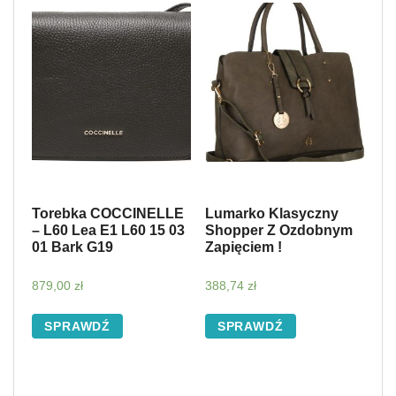
Torebka COCCINELLE
Lumarko Klasyczny
– L60 Lea E1 L60 15 03
Shopper Z Ozdobnym
01 Bark G19
Zapięciem !
879,00
zł
388,74
zł
SPRAWDŹ
SPRAWDŹ