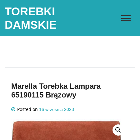
Skip
TOREBKI
to
content
DAMSKIE
Marella Torebka Lampara
65190115 Brązowy
Posted on
16 września 2023