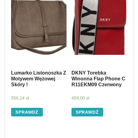
Lumarko Listonoszka Z
DKNY Torebka
Motywem Wężowej
Winonna Flap Phone C
Skóry !
R11EKM09 Czerwony
356,14
zł
459,00
zł
SPRAWDŹ
SPRAWDŹ