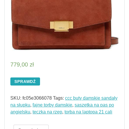
779,00
zł
SPRAWDŹ
SKU:
fc05e3066078
Tags:
ccc buty damskie sandały
na słupku
,
fajne torby damskie
,
saszetka na pas po
angielsku
,
teczka na rzep
,
torba na laptopa 21 cali