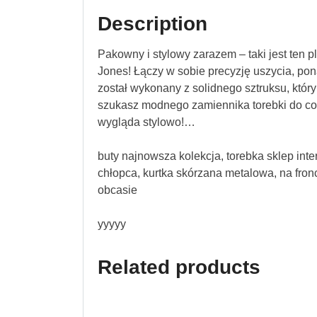
Description
Pakowny i stylowy zarazem – taki jest ten 
Jones! Łączy w sobie precyzję uszycia, po
został wykonany z solidnego sztruksu, który
szukasz modnego zamiennika torebki do co
wygląda stylowo!…
buty najnowsza kolekcja, torebka sklep inter
chłopca, kurtka skórzana metalowa, na fron
obcasie
yyyyy
Related products