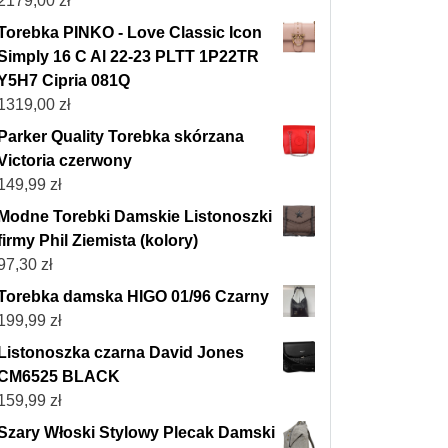
2179,00
zł
Torebka PINKO - Love Classic Icon
Simply 16 C Al 22-23 PLTT 1P22TR
Y5H7 Cipria 081Q
1319,00
zł
Parker Quality Torebka skórzana
Victoria czerwony
149,99
zł
Modne Torebki Damskie Listonoszki
firmy Phil Ziemista (kolory)
97,30
zł
Torebka damska HIGO 01/96 Czarny
199,99
zł
Listonoszka czarna David Jones
CM6525 BLACK
159,99
zł
Szary Włoski Stylowy Plecak Damski