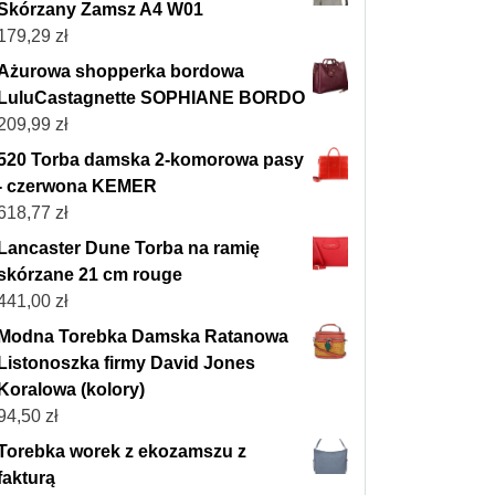
Skórzany Zamsz A4 W01
179,29
zł
Ażurowa shopperka bordowa
LuluCastagnette SOPHIANE BORDO
209,99
zł
520 Torba damska 2-komorowa pasy
- czerwona KEMER
618,77
zł
Lancaster Dune Torba na ramię
skórzane 21 cm rouge
441,00
zł
Modna Torebka Damska Ratanowa
Listonoszka firmy David Jones
Koralowa (kolory)
94,50
zł
Torebka worek z ekozamszu z
fakturą