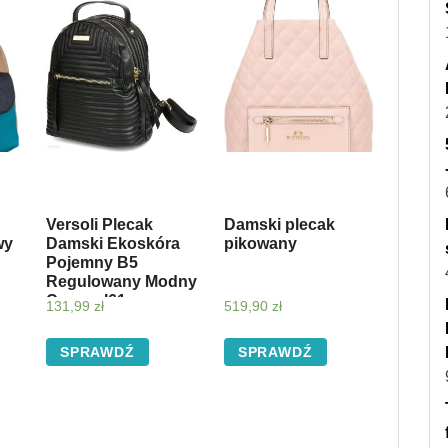
Versoli Plecak
Damski plecak
wy
Damski Ekoskóra
pikowany
Pojemny B5
Regulowany Modny
Czarny I61
131,99
zł
519,90
zł
SPRAWDŹ
SPRAWDŹ