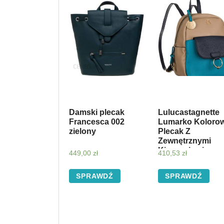
Damski plecak
Lulucastagnette
Francesca 002
Lumarko Koloro
zielony
Plecak Z
Zewnętrznymi
Kieszeniami
449,00
zł
410,53
zł
RYMEL1ROV
SPRAWDŹ
SPRAWDŹ