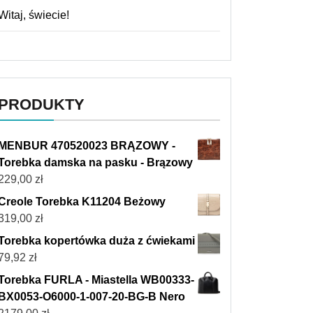
Witaj, świecie!
PRODUKTY
MENBUR 470520023 BRĄZOWY -
Torebka damska na pasku - Brązowy
229,00
zł
Creole Torebka K11204 Beżowy
319,00
zł
Torebka kopertówka duża z ćwiekami
79,92
zł
Torebka FURLA - Miastella WB00333-
BX0053-O6000-1-007-20-BG-B Nero