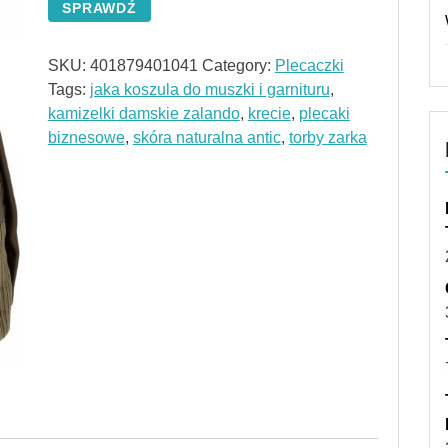
SPRAWDŹ
SKU:
401879401041
Category:
Plecaczki
Tags:
jaka koszula do muszki i garnituru
,
kamizelki damskie zalando
,
krecie
,
plecaki
biznesowe
,
skóra naturalna antic
,
torby zarka