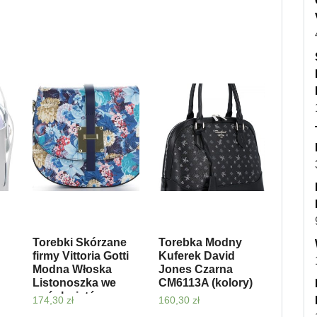
Torebki Skórzane
Torebka Modny
firmy Vittoria Gotti
Kuferek David
Modna Włoska
Jones Czarna
Listonoszka we
CM6113A (kolory)
wzór kwiatów
174,30
zł
160,30
zł
Multikolor Granat