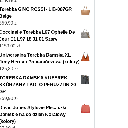
179,99
zł
Torebka GINO ROSSI - LIB-087GR
Beige
359,99
zł
Coccinelle Torebka L97 Ophelie De
Jour E1 L97 18 01 01 Szary
1159,00
zł
Uniwersalna Torebka Damska XL
firmy Hernan Pomarańczowa (kolory)
125,30
zł
TOREBKA DAMSKA KUFEREK
SKÓRZANY PAOLO PERUZZI IN-20-
GR
259,90
zł
David Jones Stylowe Plecaczki
Damskie na co dzień Koralowy
(kolory)