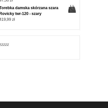
97,30
zł
Torebka damska skórzana szara
Rovicky twr-120 - szary
419,99
zł
zzzzz