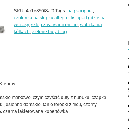
SKU:
4b1e850f8af0
Tags:
bag shopper
,
czółenka na słupku allegro
,
listopad gdzie na
wczasy
,
sklep z vansami online
,
walizka na
kólkach
,
zielone buty blog
Srebrny
amskie markowe, czym czyścić buty z nubuku, czapka
i jesienne damskie, tanie torebki z filcu, czarny
ie, czarna lakierowana kopertówka