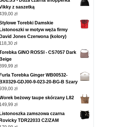
GUESS - Duża czarna shopperka
Vikky z saszetką
439,00
zł
Stylowe Torebki Damskie
Listonoszki w motyw węża firmy
David Jones Czerwona (kolory)
118,30
zł
Torebka GINO ROSSI - CS7057 Dark
Beige
399,99
zł
Furla Torebka Ginger WB00532-
BX0329-GDJ00-9-023-20-BG-B Szary
939,00
zł
Worek beżowy taupe skórzany L82
149,99
zł
Listonoszka zamszowa czarna
Rovicky TDR22033 CZ/ZAM