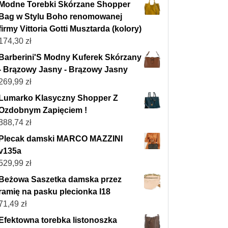
Modne Torebki Skórzane Shopper
Bag w Stylu Boho renomowanej
firmy Vittoria Gotti Musztarda (kolory)
174,30
zł
Barberini'S Modny Kuferek Skórzany
- Brązowy Jasny - Brązowy Jasny
269,99
zł
Lumarko Klasyczny Shopper Z
Ozdobnym Zapięciem !
388,74
zł
Plecak damski MARCO MAZZINI
v135a
529,99
zł
Beżowa Saszetka damska przez
ramię na pasku plecionka I18
71,49
zł
Efektowna torebka listonoszka