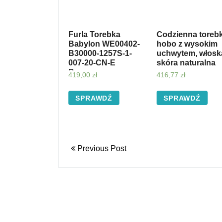
Furla Torebka
Codzienna toreb
Babylon WE00402-
hobo z wysokim
B30000-1257S-1-
uchwytem, włosk
007-20-CN-E
skóra naturalna
Brązowy
419,00
zł
416,77
zł
SPRAWDŹ
SPRAWDŹ
Previous Post