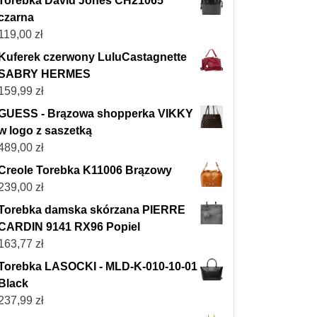
Torebka David Jones CH21065
czarna
119,00
zł
Kuferek czerwony LuluCastagnette
SABRY HERMES
159,99
zł
GUESS - Brązowa shopperka VIKKY
w logo z saszetką
489,00
zł
Creole Torebka K11006 Brązowy
239,00
zł
Torebka damska skórzana PIERRE
CARDIN 9141 RX96 Popiel
163,77
zł
Torebka LASOCKI - MLD-K-010-10-01
Black
237,99
zł