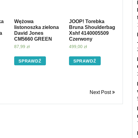
ka
Wężowa
JOOP! Torebka
listonoszka zielona
Bruna Shoulderbag
a
David Jones
Xshf 4140005509
CM5660 GREEN
Czerwony
87,99
zł
499,00
zł
SPRAWDŹ
SPRAWDŹ
Next Post