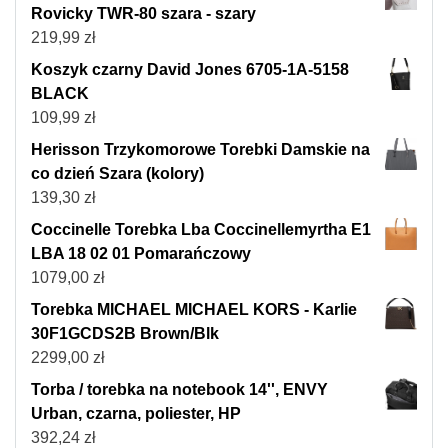
Rovicky TWR-80 szara - szary
219,99
zł
Koszyk czarny David Jones 6705-1A-5158
BLACK
109,99
zł
Herisson Trzykomorowe Torebki Damskie na
co dzień Szara (kolory)
139,30
zł
Coccinelle Torebka Lba Coccinellemyrtha E1
LBA 18 02 01 Pomarańczowy
1079,00
zł
Torebka MICHAEL MICHAEL KORS - Karlie
30F1GCDS2B Brown/Blk
2299,00
zł
Torba / torebka na notebook 14'', ENVY
Urban, czarna, poliester, HP
392,24
zł