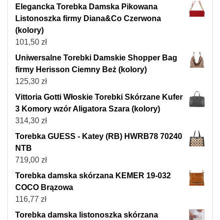
Elegancka Torebka Damska Pikowana
Listonoszka firmy Diana&Co Czerwona
(kolory)
101,50
zł
Uniwersalne Torebki Damskie Shopper Bag
firmy Herisson Ciemny Beż (kolory)
125,30
zł
Vittoria Gotti Włoskie Torebki Skórzane Kufer
3 Komory wzór Aligatora Szara (kolory)
314,30
zł
Torebka GUESS - Katey (RB) HWRB78 70240
NTB
719,00
zł
Torebka damska skórzana KEMER 19-032
COCO Brązowa
116,77
zł
Torebka damska listonoszka skórzana