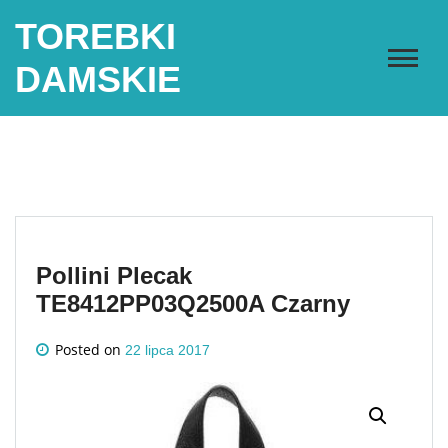
Skip
TOREBKI
to
content
DAMSKIE
Pollini Plecak
TE8412PP03Q2500A Czarny
Posted on
22 lipca 2017