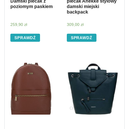
Damski plecak z
plecak Anekke stylowy
poziomym paskiem
damski miejski
backpack
259,90
zł
309,00
zł
SPRAWDŹ
SPRAWDŹ