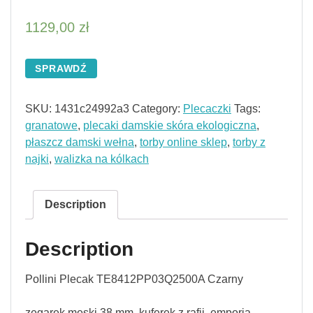
1129,00
zł
SPRAWDŹ
SKU:
1431c24992a3
Category:
Plecaczki
Tags:
granatowe
,
plecaki damskie skóra ekologiczna
,
płaszcz damski wełna
,
torby online sklep
,
torby z
najki
,
walizka na kólkach
Description
Description
Pollini Plecak TE8412PP03Q2500A Czarny
zegarek męski 38 mm, kuferek z rafii, emporia