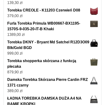
139,30
zł
Torebka CREOLE - K11203 Czerwień D08
379,00
zł
Furla Torebka Primula WB00667-BX1195-
1570S-9-035-20-IT-B Khaki
1389,00
zł
Torebka DKNY - Bryant Md Satchel R12D3O09
Blk/Gold BGD
999,00
zł
Torebka shopperka skórzana z funkcją
plecaka
879,90
zł
Damska Torebka Skórzana Pierre Cardin FRZ
1371 czarny
389,00
zł
ŁADNA TOREBKA DAMSKA DUŻA A4 NA
RAMIĘ KROPKI