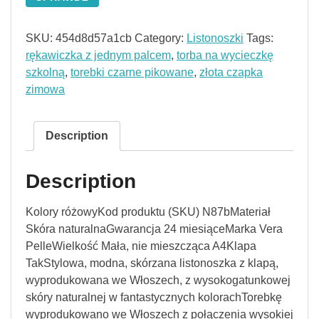
SKU:
454d8d57a1cb
Category:
Listonoszki
Tags:
rękawiczka z jednym palcem
,
torba na wycieczkę
szkolną
,
torebki czarne pikowane
,
złota czapka
zimowa
Description
Description
Kolory różowyKod produktu (SKU) N87bMateriał
Skóra naturalnaGwarancja 24 miesiąceMarka Vera
PelleWielkość Mała, nie mieszcząca A4Klapa
TakStylowa, modna, skórzana listonoszka z klapą,
wyprodukowana we Włoszech, z wysokogatunkowej
skóry naturalnej w fantastycznych kolorachTorebkę
wyprodukowano we Włoszech z połączenia wysokiej