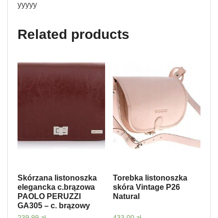
yyyyy
Related products
Skórzana listonoszka
Torebka listonoszka
elegancka c.brązowa
skóra Vintage P26
PAOLO PERUZZI
Natural
GA305 – c. brązowy
239,99
zł
433,00
zł