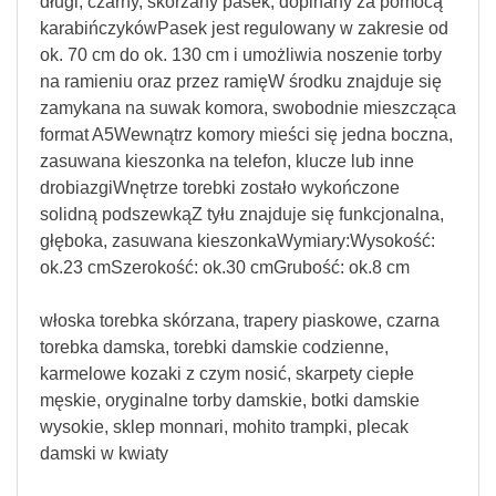
długi, czarny, skórzany pasek, dopinany za pomocą
karabińczykówPasek jest regulowany w zakresie od
ok. 70 cm do ok. 130 cm i umożliwia noszenie torby
na ramieniu oraz przez ramięW środku znajduje się
zamykana na suwak komora, swobodnie mieszcząca
format A5Wewnątrz komory mieści się jedna boczna,
zasuwana kieszonka na telefon, klucze lub inne
drobiazgiWnętrze torebki zostało wykończone
solidną podszewkąZ tyłu znajduje się funkcjonalna,
głęboka, zasuwana kieszonkaWymiary:Wysokość:
ok.23 cmSzerokość: ok.30 cmGrubość: ok.8 cm
włoska torebka skórzana, trapery piaskowe, czarna
torebka damska, torebki damskie codzienne,
karmelowe kozaki z czym nosić, skarpety ciepłe
męskie, oryginalne torby damskie, botki damskie
wysokie, sklep monnari, mohito trampki, plecak
damski w kwiaty