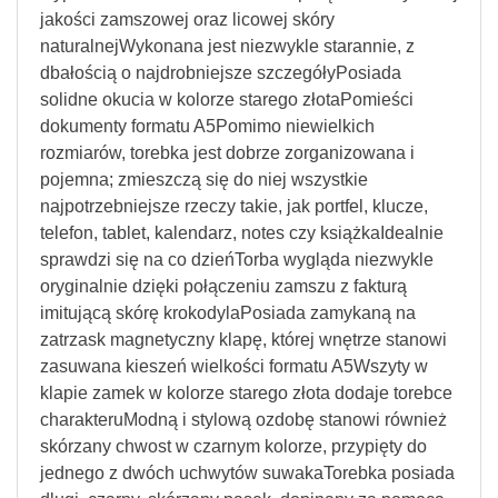
jakości zamszowej oraz licowej skóry
naturalnejWykonana jest niezwykle starannie, z
dbałością o najdrobniejsze szczegółyPosiada
solidne okucia w kolorze starego złotaPomieści
dokumenty formatu A5Pomimo niewielkich
rozmiarów, torebka jest dobrze zorganizowana i
pojemna; zmieszczą się do niej wszystkie
najpotrzebniejsze rzeczy takie, jak portfel, klucze,
telefon, tablet, kalendarz, notes czy książkaIdealnie
sprawdzi się na co dzieńTorba wygląda niezwykle
oryginalnie dzięki połączeniu zamszu z fakturą
imitującą skórę krokodylaPosiada zamykaną na
zatrzask magnetyczny klapę, której wnętrze stanowi
zasuwana kieszeń wielkości formatu A5Wszyty w
klapie zamek w kolorze starego złota dodaje torebce
charakteruModną i stylową ozdobę stanowi również
skórzany chwost w czarnym kolorze, przypięty do
jednego z dwóch uchwytów suwakaTorebka posiada