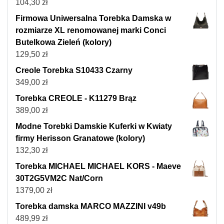
104,30
zł
Firmowa Uniwersalna Torebka Damska w
rozmiarze XL renomowanej marki Conci
Butelkowa Zieleń (kolory)
129,50
zł
Creole Torebka S10433 Czarny
349,00
zł
Torebka CREOLE - K11279 Brąz
389,00
zł
Modne Torebki Damskie Kuferki w Kwiaty
firmy Herisson Granatowe (kolory)
132,30
zł
Torebka MICHAEL MICHAEL KORS - Maeve
30T2G5VM2C Nat/Corn
1379,00
zł
Torebka damska MARCO MAZZINI v49b
489,99
zł