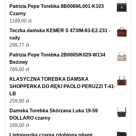
Patrizia Pepe Torebka 8B0069/L001-K103
Czarny
1189,00
zł
Teczka damska KEMER S 473/M-63-E2-231 -
rudy
299,77
zł
Patrizia Pepe Torebka 2B0005/K029-W134
Beżowy
769,00
zł
KLASYCZNA TOREBKA DAMSKA
SHOPPERKA DO RĘKI PAOLO PERUZZI T-41-
LB
259,90
zł
Damska Torebka Skórzana Luka 19-59
DOLLARO czarny
169,00
zł
Listonoszka czarna zdobiona nitami