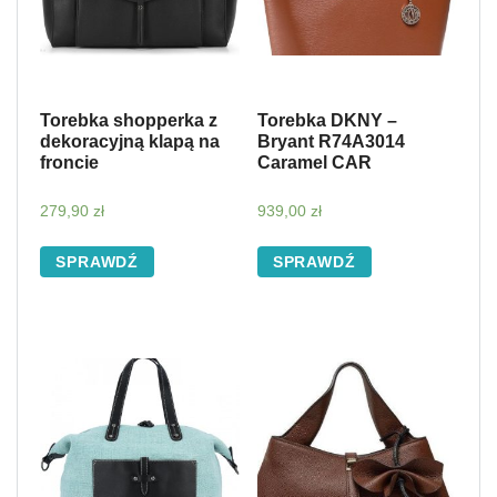
Torebka shopperka z
Torebka DKNY –
dekoracyjną klapą na
Bryant R74A3014
froncie
Caramel CAR
279,90
zł
939,00
zł
SPRAWDŹ
SPRAWDŹ