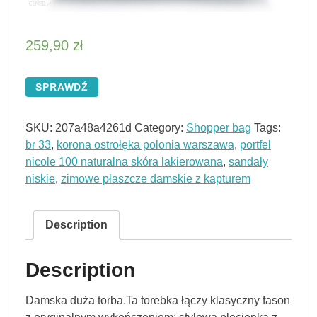
259,90
zł
SPRAWDŹ
SKU:
207a48a4261d
Category:
Shopper bag
Tags:
br 33
,
korona ostrołęka polonia warszawa
,
portfel
nicole 100 naturalna skóra lakierowana
,
sandały
niskie
,
zimowe płaszcze damskie z kapturem
Description
Description
Damska duża torba.Ta torebka łączy klasyczny fason