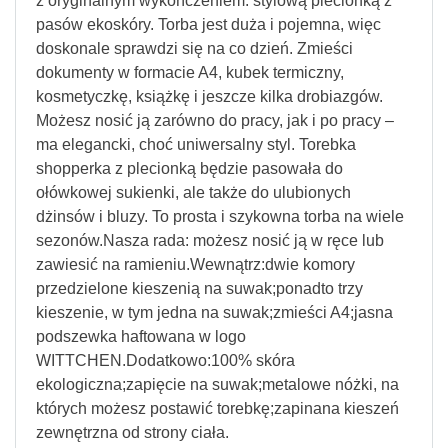
z oryginalnym wykończeniem: stylową plecionką z
pasów ekoskóry. Torba jest duża i pojemna, więc
doskonale sprawdzi się na co dzień. Zmieści
dokumenty w formacie A4, kubek termiczny,
kosmetyczkę, książkę i jeszcze kilka drobiazgów.
Możesz nosić ją zarówno do pracy, jak i po pracy –
ma elegancki, choć uniwersalny styl. Torebka
shopperka z plecionką będzie pasowała do
ołówkowej sukienki, ale także do ulubionych
dżinsów i bluzy. To prosta i szykowna torba na wiele
sezonów.Nasza rada: możesz nosić ją w ręce lub
zawiesić na ramieniu.Wewnątrz:dwie komory
przedzielone kieszenią na suwak;ponadto trzy
kieszenie, w tym jedna na suwak;zmieści A4;jasna
podszewka haftowana w logo
WITTCHEN.Dodatkowo:100% skóra
ekologiczna;zapięcie na suwak;metalowe nóżki, na
których możesz postawić torebkę;zapinana kieszeń
zewnętrzna od strony ciała.