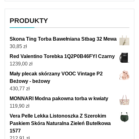
PRODUKTY
Skona Ting Torba Bawełniana Stbag 32 Mewa
30,85
zł
Red Valentino Torebka 1Q2P0B46FYI Czarny
1239,00
zł
Mały plecak skórzany VOOC Vintage P2
Beżowy - beżowy
430,77
zł
MONNARI Modna pakowna torba w kwiaty
119,90
zł
Vera Pelle Lekka Listonoszka Z Szerokim
Paskiem Skóra Naturalna Zieleń Butelkowa
1577
212,91
zł