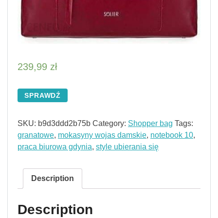
239,99
zł
SPRAWDŹ
SKU:
b9d3ddd2b75b
Category:
Shopper bag
Tags:
granatowe
,
mokasyny wojas damskie
,
notebook 10
,
praca biurowa gdynia
,
style ubierania się
Description
Description