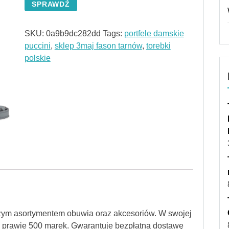
SPRAWDŹ
SKU:
0a9b9dc282dd
Tags:
portfele damskie
puccini
,
sklep 3maj fason tarnów
,
torebki
polskie
szym asortymentem obuwia oraz akcesoriów. W swojej
od prawie 500 marek. Gwarantuje bezpłatną dostawę