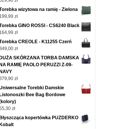
529,90
zł
Torebka wizytowa na ramię - Zielona
199,99
zł
Torebka GINO ROSSI - CS6240 Black
164,99
zł
Torebka CREOLE - K11255 Czerń
349,00
zł
DUŻA SKÓRZANA TORBA DAMSKA
NA RAMIĘ PAOLO PERUZZI Z-09-
NAVY
379,90
zł
Uniwersalne Torebki Damskie
Listonoszki Bee Bag Bordowe
(kolory)
55,30
zł
Błyszcząca kopertówka PUZDERKO
Kobalt