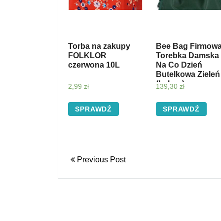
Torba na zakupy
Bee Bag Firmow
FOLKLOR
Torebka Damska
czerwona 10L
Na Co Dzień
Butelkowa Zieleń
(kolory)
2,99
zł
139,30
zł
SPRAWDŹ
SPRAWDŹ
Previous Post