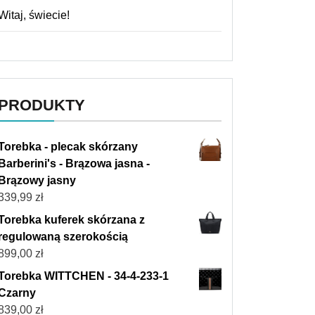
Witaj, świecie!
PRODUKTY
Torebka - plecak skórzany
Barberini's - Brązowa jasna -
Brązowy jasny
339,99
zł
Torebka kuferek skórzana z
regulowaną szerokością
899,00
zł
Torebka WITTCHEN - 34-4-233-1
Czarny
839,00
zł