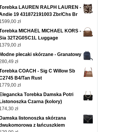
Torebka LAUREN RALPH LAUREN -
Andie 19 431872191003 Zbr/Chs Br
1599,00
zł
Torebka MICHAEL MICHAEL KORS -
Sia 32T2G0SC1L Luggage
1379,00
zł
Modne plecaki skórzane - Granatowy
280,49
zł
Torebka COACH - Sig C Willow Sb
C2745 B4/Tan Rust
1779,00
zł
Elegancka Torebka Damska Potri
Listonoszka Czarna (kolory)
174,30
zł
Damska listonoszka skórzana
dwukomorowa z łańcuszkiem