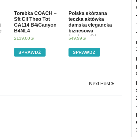
Torebka COACH –
Polska skórzana
Sft Clf Theo Tot
teczka aktówka
j
CA114 B4/Canyon
damska elegancka
e
B4NL4
biznesowa
bordowa G4 –
2139,00
zł
549,99
zł
bordowy
SPRAWDŹ
SPRAWDŹ
Next Post