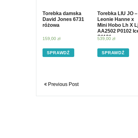
Torebka damska
Torebka LIU JO –
David Jones 6731
Leonie Hanne x
różowa
Mini Hobo Lh X L
AA2502 P0102 Ic
S1121
159,00
zł
539,00
zł
SPRAWDŹ
SPRAWDŹ
Previous Post