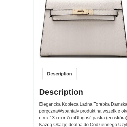
Description
Description
Elegancka Kobieca Ładna Torebka Damska 
poręcznaWspaniały produkt na wszelkie oka
cm x 13 cm x 7cmDługość paska (ecoskóra)
Każdą OkazjęIdealna do Codziennego U