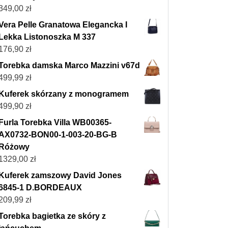
349,00
zł
Vera Pelle Granatowa Elegancka I
Lekka Listonoszka M 337
176,90
zł
Torebka damska Marco Mazzini v67d
499,99
zł
Kuferek skórzany z monogramem
499,90
zł
Furla Torebka Villa WB00365-
AX0732-BON00-1-003-20-BG-B
Różowy
1329,00
zł
Kuferek zamszowy David Jones
6845-1 D.BORDEAUX
209,99
zł
Torebka bagietka ze skóry z