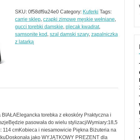
SKU:
0f58df9a24e0
Category:
Kuferki
Tags:
carrie sklep
,
czapki zimowe męskie wełniane
,
gucci torebki damskie
,
plecak kwadrat
,
samsonite kod
,
szal damski szary
,
zapalniczka
z latarką
BIAŁAElegancka torebka z ekoskóry Praktyczna i
zjeBędzie pasowała do wielu stylizacjiWymiary:18,5
: 114 cmKobieca i niesamowicie Piękna Biżuteria na
żytkuDoskonała jako WYJĄTKOWY PREZENT dla