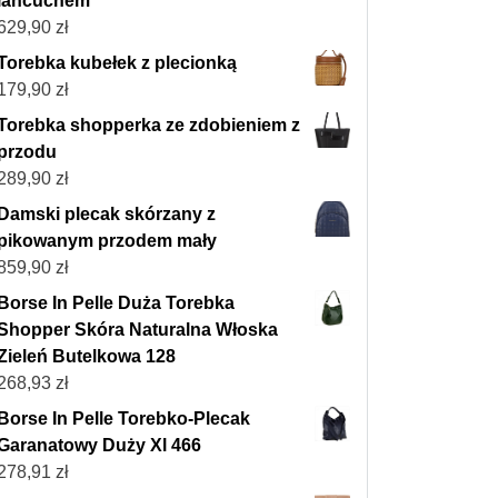
łańcuchem
629,90
zł
Torebka kubełek z plecionką
179,90
zł
Torebka shopperka ze zdobieniem z
przodu
289,90
zł
Damski plecak skórzany z
pikowanym przodem mały
859,90
zł
Borse In Pelle Duża Torebka
Shopper Skóra Naturalna Włoska
Zieleń Butelkowa 128
268,93
zł
Borse In Pelle Torebko-Plecak
Garanatowy Duży Xl 466
278,91
zł