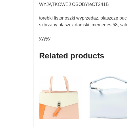
WYJĄTKOWEJ OSOBY!eCT241B
torebki listonoszki wyprzedaż, płaszcze pu
skórzany płaszcz damski, mercedes 58, sal
yyyyy
Related products