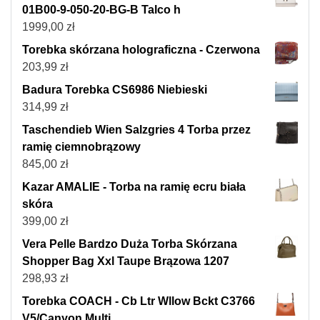
01B00-9-050-20-BG-B Talco h
1999,00
zł
Torebka skórzana holograficzna - Czerwona
203,99
zł
Badura Torebka CS6986 Niebieski
314,99
zł
Taschendieb Wien Salzgries 4 Torba przez
ramię ciemnobrązowy
845,00
zł
Kazar AMALIE - Torba na ramię ecru biała
skóra
399,00
zł
Vera Pelle Bardzo Duża Torba Skórzana
Shopper Bag Xxl Taupe Brązowa 1207
298,93
zł
Torebka COACH - Cb Ltr Wllow Bckt C3766
V5/Canyon Multi