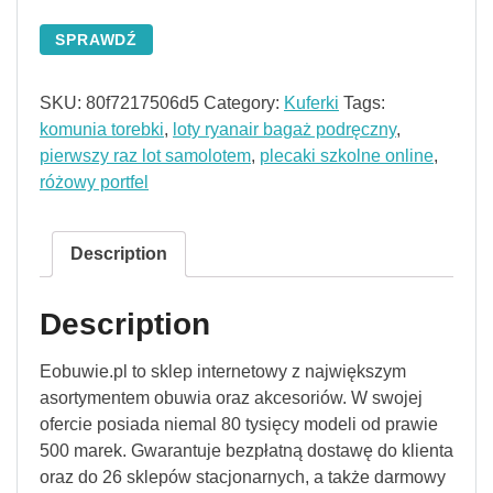
SPRAWDŹ
SKU:
80f7217506d5
Category:
Kuferki
Tags:
komunia torebki
,
loty ryanair bagaż podręczny
,
pierwszy raz lot samolotem
,
plecaki szkolne online
,
różowy portfel
Description
Description
Eobuwie.pl to sklep internetowy z największym
asortymentem obuwia oraz akcesoriów. W swojej
ofercie posiada niemal 80 tysięcy modeli od prawie
500 marek. Gwarantuje bezpłatną dostawę do klienta
oraz do 26 sklepów stacjonarnych, a także darmowy