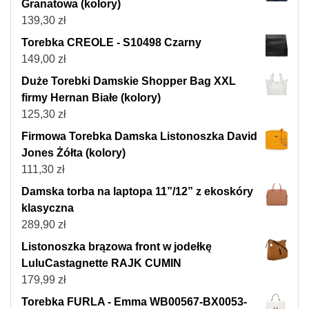
Granatowa (kolory)
139,30
zł
Torebka CREOLE - S10498 Czarny
149,00
zł
Duże Torebki Damskie Shopper Bag XXL
firmy Hernan Białe (kolory)
125,30
zł
Firmowa Torebka Damska Listonoszka David
Jones Żółta (kolory)
111,30
zł
Damska torba na laptopa 11”/12” z ekoskóry
klasyczna
289,90
zł
Listonoszka brązowa front w jodełkę
LuluCastagnette RAJK CUMIN
179,99
zł
Torebka FURLA - Emma WB00567-BX0053-