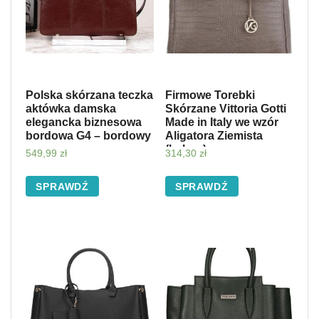
Polska skórzana teczka
Firmowe Torebki
aktówka damska
Skórzane Vittoria Gotti
elegancka biznesowa
Made in Italy we wzór
bordowa G4 – bordowy
Aligatora Ziemista
(kolory)
549,99
zł
314,30
zł
SPRAWDŹ
SPRAWDŹ