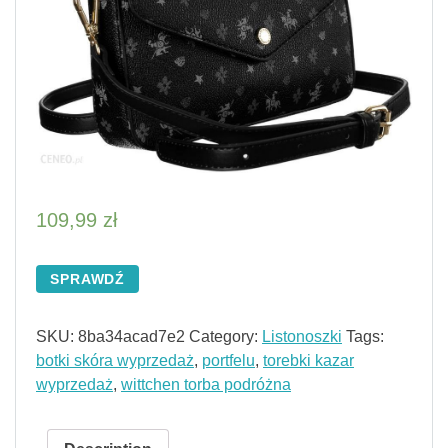
109,99
zł
SPRAWDŹ
SKU:
8ba34acad7e2
Category:
Listonoszki
Tags:
botki skóra wyprzedaż
,
portfelu
,
torebki kazar
wyprzedaż
,
wittchen torba podróżna