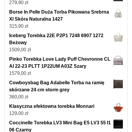
279,90
zł
Borse In Pelle Duża Torba Pikowana Srebrna
Xl Skóra Naturalna 1427
315,90
zł
Iceberg Torebka 22E P2P1 7248 6907 1272
Beżowy
1509,00
zł
Pinko Torebka Love Lady Puff Chevronne CL
AI 22-23 PLTT 1P22UM A03Z Szary
1579,00
zł
Cowboysbag Bag Adabelle Torba na ramię
skórzane 24 cm storm grey
360,00
zł
Klasyczna efektowna torebka Monnari
129,00
zł
Coccinelle Torebka LV3 Mini Bag E5 LV3 55 I1
06 Czarny