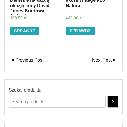
Damskie na każdą
skóra Vintage P26
okazję firmy David
Natural
Jones Bordowa
(kolory)
108,50
zł
433,00
zł
SPRAWDŹ
SPRAWDŹ
Previous Post
Next Post
Szukaj produktu