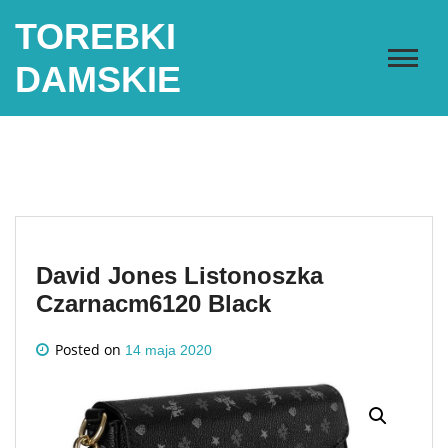
Skip
TOREBKI
to
content
DAMSKIE
David Jones Listonoszka
Czarnacm6120 Black
Posted on
14 maja 2020