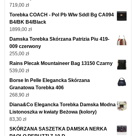
719,00
zł
Torebka COACH - Pol Pb Wlw Sddl Bg CA094
B4/BK B4/Black
1899,00
zł
Damska Torebka Skórzana Patrizia Piu 419-
009 czerwony
255,00
zł
Rains Plecak Mountaineer Bag 13150 Czarny
539,00
zł
Borse In Pelle Elegancka Skórzana
Granatowa Torebka 406
268,90
zł
Diana&Co Elegancka Torebka Damska Modna
Listonoszka w kwiaty Beżowa (kolory)
83,30
zł
SKÓRZANA SASZETKA DAMSKA NERKA