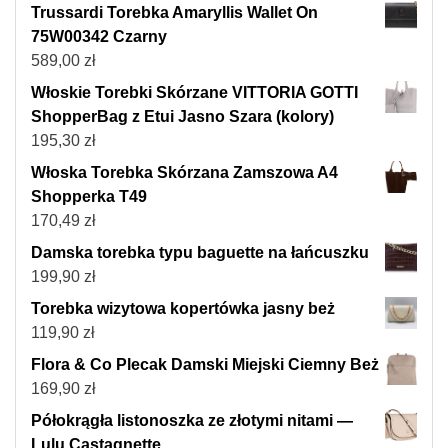
Trussardi Torebka Amaryllis Wallet On
75W00342 Czarny
589,00
zł
Włoskie Torebki Skórzane VITTORIA GOTTI
ShopperBag z Etui Jasno Szara (kolory)
195,30
zł
Włoska Torebka Skórzana Zamszowa A4
Shopperka T49
170,49
zł
Damska torebka typu baguette na łańcuszku
199,90
zł
Torebka wizytowa kopertówka jasny beż
119,90
zł
Flora & Co Plecak Damski Miejski Ciemny Beż
169,90
zł
Półokrągła listonoszka ze złotymi nitami —
Lulu Castagnette