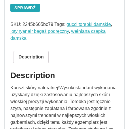
SPRAWDŹ
SKU:
2245b605bc79
Tags:
gucci torebki damskie
,
loty ryanair bagaż podręczny
,
wełniana czapka
damska
Description
Description
Kunszt skóry naturalnej!Wysoki standard wykonania
uzyskany dzięki zastosowaniu najlepszych skór i
włoskiej precyzji wykonania. Torebka jest ręcznie
szyta, następnie zaplatana i farbowana zgodnie z
najnowszymi trendami w najlepszych włoskich
garbarniach, dzięki temu każdy egzemplarz jest