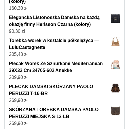
(kolory)
160,30
zł
Elegancka Listonoszka Damska na każdą
okazję firmy Herisson Czarna (kolory)
90,30
zł
Torebka-worek w kształcie półksiężyca —
LuluCastagnette
205,43
zł
Plecak-Worek Ze Sznurkami Mediterranean
39X32 Cm 34705-602 Anekke
209,90
zł
PLECAK DAMSKI SKÓRZANY PAOLO
PERUZZI T-16-BR
269,90
zł
SKÓRZANA TOREBKA DAMSKA PAOLO
PERUZZI MIEJSKA S-13-LB
269,90
zł