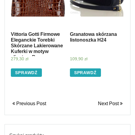
Vittoria Gotti Firmowe
Granatowa skórzana
Eleganckie Torebki
listonoszka H24
Skórzane Lakierowane
Kuferki w motyw
aligatora Brązowa
279,30
zł
109,90
zł
(kolory)
SPRAWDŹ
SPRAWDŹ
Previous Post
Next Post