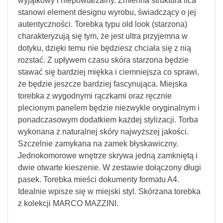
wyjątkowy i niepowtarzalny. Zmienna struktura lica
stanowi element designu wyrobu, świadczący o jej
autentyczności. Torebka typu old look (starzona)
charakteryzują się tym, że jest ultra przyjemna w
dotyku, dzięki temu nie będziesz chciała się z nią
rozstać. Z upływem czasu skóra starzona będzie
stawać się bardziej miękka i ciemniejsza co sprawi,
że będzie jeszcze bardziej fascynująca. Miejska
torebka z wygodnymi rączkami oraz ręcznie
plecionym panelem będzie niezwykle oryginalnym i
ponadczasowym dodatkiem każdej stylizacji. Torba
wykonana z naturalnej skóry najwyższej jakości.
Szczelnie zamykana na zamek błyskawiczny.
Jednokomorowe wnętrze skrywa jedną zamkniętą i
dwie otwarte kieszenie. W zestawie dołączony długi
pasek. Torebka mieści dokumenty formatu A4.
Idealnie wpisze się w miejski styl. Skórzana torebka
z kolekcji MARCO MAZZINI.