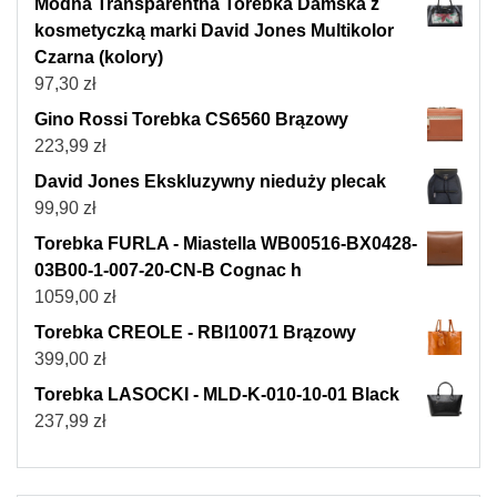
Modna Transparentna Torebka Damska z
kosmetyczką marki David Jones Multikolor
Czarna (kolory)
97,30
zł
Gino Rossi Torebka CS6560 Brązowy
223,99
zł
David Jones Ekskluzywny nieduży plecak
99,90
zł
Torebka FURLA - Miastella WB00516-BX0428-
03B00-1-007-20-CN-B Cognac h
1059,00
zł
Torebka CREOLE - RBI10071 Brązowy
399,00
zł
Torebka LASOCKI - MLD-K-010-10-01 Black
237,99
zł