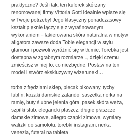
praktyczne? Jeśli tak, ten kuferek skórzany
renomowanej firmy Vittoria Gotti idealnie wpisze się
w Twoje potrzeby! Jego klasyczny ponadczasowy
kształt pięknie łączy się z wyrafinowanym
wykonaniem – lakierowana skóra naturalna w motyw
aligatora zawsze doda Tobie elegancji w stylu
glamour i pozwoli wyróżnić się w tłumie. Torebka jest
dostępna w zgrabnym rozmiarze L, dzięki czemu
zmieścisz w niej to, co niezbędne. Postaw na ten
model i stwórz ekskluzywny wizerunek!…
torba z frędzlami sklep, plecak pikowany, tychy
lublin, kozaki damskie zalando, saszetka nerka na
ramię, buty ślubne jelenia góra, pasek skóra węża,
szpilki slub, elegancki płaszcz, długie płaszcze
damskie zimowe, allegro czapki zimowe, wymiary
walizki do samolotu, torebki instagram, nerka
venezia, futerał na tableta