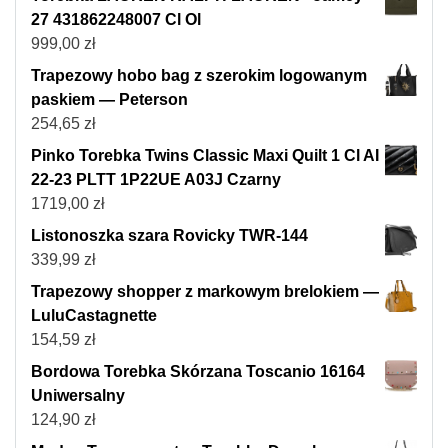
27 431862248007 Cl Ol
999,00
zł
Trapezowy hobo bag z szerokim logowanym
paskiem — Peterson
254,65
zł
Pinko Torebka Twins Classic Maxi Quilt 1 Cl AI
22-23 PLTT 1P22UE A03J Czarny
1719,00
zł
Listonoszka szara Rovicky TWR-144
339,99
zł
Trapezowy shopper z markowym brelokiem —
LuluCastagnette
154,59
zł
Bordowa Torebka Skórzana Toscanio 16164
Uniwersalny
124,90
zł