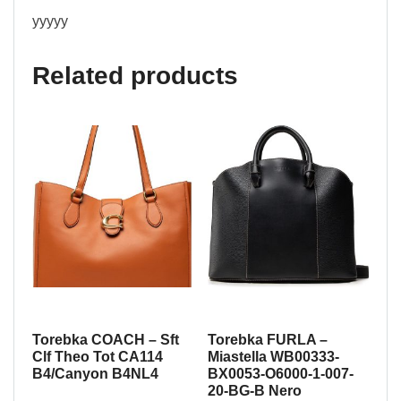
yyyyy
Related products
Torebka COACH – Sft
Torebka FURLA –
Clf Theo Tot CA114
Miastella WB00333-
B4/Canyon B4NL4
BX0053-O6000-1-007-
20-BG-B Nero