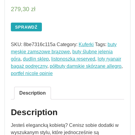
279,30
zł
SPRAWDŹ
SKU:
8be7316c115a
Category:
Kuferki
Tags:
buty
męskie zamszowe brązowe
,
buty ślubne jelenia
góra
,
dudlin sklep
,
listonoszka reserved
,
loty ryanair
bagaż podręczny
,
półbuty damskie skórzane allegro
,
portfel nicole opinie
Description
Description
Jesteś elegancką kobietą? Cenisz sobie dodatki w
wyszukanym stylu, które jednocześnie są