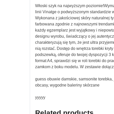
Włoski szyk na najwyższym poziomie!Wyma
linii Vinatge o podwyższonym standardzie w
Wykonana z jakościowej skóry naturalnej typu
farbowana zgodnie z najnowszymi trendami 
każdy egzemplarz jest wyjątkowy i niepowta
designu wyrobu, świadczący o jej autentyczn
charakteryzują się tym, że jest ultra przyje
nią rozstać. Dostęp do wnętrza torebki kr
podszewką, oferuje do twojej dyspozycji 3 
format A4, sprawdzi się w roli torebki do pra
zamkom z boku modelu. W zestawie dołączo
guess obuwie damskie, samsonite torebka, 
obcasy, wygodne baleriny skórzane
yyyyy
Related products