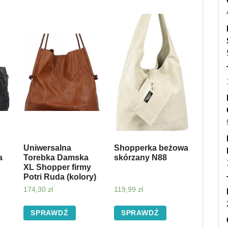
Uniwersalna
Shopperka beżowa
a
Torebka Damska
skórzany N88
XL Shopper firmy
Potri Ruda (kolory)
174,30
zł
119,99
zł
SPRAWDŹ
SPRAWDŹ