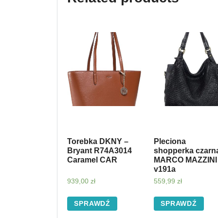
Torebka DKNY –
Pleciona
Bryant R74A3014
shopperka czarn
Caramel CAR
MARCO MAZZINI
v191a
939,00
zł
559,99
zł
SPRAWDŹ
SPRAWDŹ