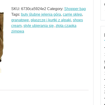
SKU:
6730ca5924e2
Category:
Shopper bag
Tags:
buty ślubne jelenia góra
,
carrie sklep
,
granatowe
,
płaszcze i kurtki z alpaki
,
shoes
cream
,
style ubierania się
,
złota czapka
zimowa