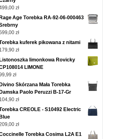
Czarny
499,00
zł
Rage Age Torebka RA-92-06-000463
Srebrny
599,00
zł
Torebka kuferek pikowana z nitami
179,90
zł
Listonoszka limonkowa Rovicky
CP108014 LIMONE
99,99
zł
Divino Skórzana Mała Torebka
Damska Paolo Peruzzi B-17-Gr
104,90
zł
Torebka CREOLE - S10492 Electric
Blue
209,00
zł
Coccinelle Torebka Cosima L2A E1