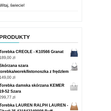
Witaj, świecie!
PRODUKTY
Torebka CREOLE - K10566 Granat
189,00
zł
Skórzana szara
torebka/worek/listonoszka z frędzlem
149,00
zł
Torebka damska skórzana KEMER
19-52 Szara
299,77
zł
Torebka LAUREN RALPH LAUREN -