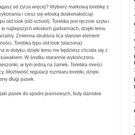
gasz od życia więcej? Wybierz markową torebkę z
ykonania i ciesz się włoską doskonałością!
 old look (old school). Torebka jest ręcznie szyta i
w najlepszych włoskich garbarniach, dzięki temu
rzalny. Zmienna struktura lica stanowi element
ości. Torebka typu old look (starzona)
mna w dotyku, dzięki temu nie będziesz chciała się z
yty suwakiem. W środku starannie wykończona
kieszonki, w tym jedną na zamek. Torebka mieści
cy. Możliwość regulacji rozmiaru torebki, dzięki
ny długi pasek.
jaki pasek do spodni jeansowych, buty damskie