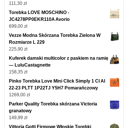
111,30
zł
Torebka LOVE MOSCHINO -
JC4278PP0EKR110A Avorio
699,00
zł
Vezze Modna Skórzana Torebka Zielona W
Rozmiarze L 229
225,90
zł
Kuferek damski multicolor z paskiem na ramię
— LuluCastagnette
158,35
zł
Pinko Torebka Love Mini Click Simply 1 Cl AI
22-23 PLTT 1P22TJ Y5H7 Pomarańczowy
1269,00
zł
Parker Quality Torebka skórzana Victoria
granatowy
149,99
zł
Vittoria Gotti Firmowe Włoskie Torebki