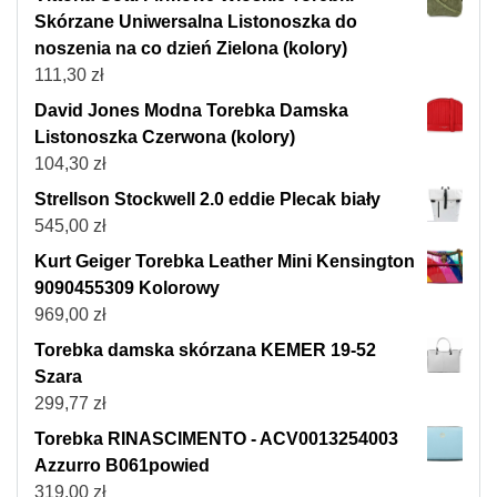
Skórzane Uniwersalna Listonoszka do
noszenia na co dzień Zielona (kolory)
111,30
zł
David Jones Modna Torebka Damska
Listonoszka Czerwona (kolory)
104,30
zł
Strellson Stockwell 2.0 eddie Plecak biały
545,00
zł
Kurt Geiger Torebka Leather Mini Kensington
9090455309 Kolorowy
969,00
zł
Torebka damska skórzana KEMER 19-52
Szara
299,77
zł
Torebka RINASCIMENTO - ACV0013254003
Azzurro B061powied
319,00
zł