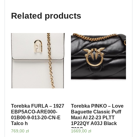
Related products
Torebka FURLA – 1927
Torebka PINKO – Love
EBP5ACO-ARE000-
Baguette Classic Puff
01B00-9-013-20-CN-E
Maxi AI 22-23 PLTT
Talco h
1P22QY A03J Black
Z99Q
769,00
zł
1669,00
zł