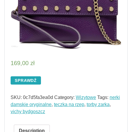
169,00
zł
SPRAWDŹ
SKU:
0c7d5fa3ea0d
Category:
Wizytowe
Tags:
nerki
damskie oryginalne
,
teczka na rzep
,
torby zarka
,
vichy bydgoszcz
Description