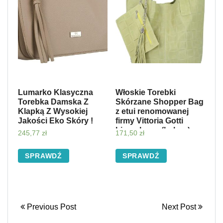
Lumarko Klasyczna
Włoskie Torebki
Torebka Damska Z
Skórzane Shopper Bag
Klapką Z Wysokiej
z etui renomowanej
Jakości Eko Skóry !
firmy Vittoria Gotti
Limonkowa (kolory)
245,77
zł
171,50
zł
SPRAWDŹ
SPRAWDŹ
Previous Post
Next Post