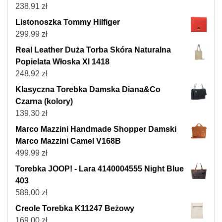
238,91
zł
Listonoszka Tommy Hilfiger
299,99
zł
Real Leather Duża Torba Skóra Naturalna
Popielata Włoska Xl 1418
248,92
zł
Klasyczna Torebka Damska Diana&Co
Czarna (kolory)
139,30
zł
Marco Mazzini Handmade Shopper Damski
Marco Mazzini Camel V168B
499,99
zł
Torebka JOOP! - Lara 4140004555 Night Blue
403
589,00
zł
Creole Torebka K11247 Beżowy
169,00
zł