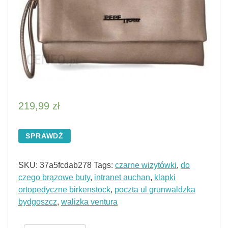
219,99
zł
SPRAWDŹ
SKU:
37a5fcdab278
Tags:
czarne wizytówki
,
do
czego brązowe buty
,
intranet auchan
,
klapki
ortopedyczne birkenstock
,
poczta ul grunwaldzka
bydgoszcz
,
walizka ventura