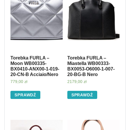
Torebka FURLA –
Torebka FURLA –
Moon WB00335-
Miastella WB00333-
BX0410-ANX00-1-019-
BX0053-O6000-1-007-
20-CN-B Acciaio/Nero
20-BG-B Nero
779,00
zł
2179,00
zł
SPRAWDŹ
SPRAWDŹ