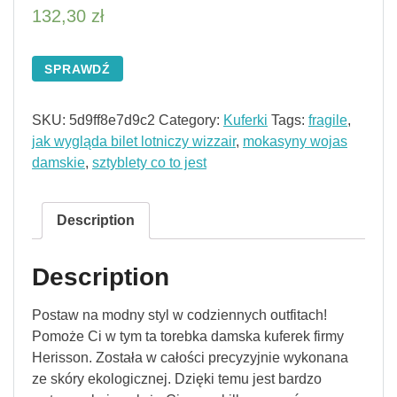
132,30
zł
SPRAWDŹ
SKU:
5d9ff8e7d9c2
Category:
Kuferki
Tags:
fragile
,
jak wygląda bilet lotniczy wizzair
,
mokasyny wojas
damskie
,
sztyblety co to jest
Description
Description
Postaw na modny styl w codziennych outfitach!
Pomoże Ci w tym ta torebka damska kuferek firmy
Herisson. Została w całości precyzyjnie wykonana
ze skóry ekologicznej. Dzięki temu jest bardzo