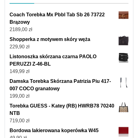
Coach Torebka Mx Pbbl Tab Sb 26 73722
Brązowy
2189,00
zł
Shopperka z motywem skóry węża
229,90
zł
Listonoszka skórzana czarna PAOLO
PERUZZI Z-46-BL
149,99
zł
Damska Torebka Skórzana Patrizia Piu 417-
007 COCO granatowy
199,00
zł
Torebka GUESS - Katey (RB) HWRB78 70240
NTB
719,00
zł
Bordowa lakierowana koperówka W45
49,90
zł