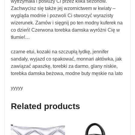
wytrzymała i posłuży Ci przez kilka sezonów.
Zachwycisz się także jej wzornictwem w kwiaty –
wygląda modnie i pozwoli Ci stworzyć wyrazisty
wizerunek. Zamów i sięgnij po ten modny kuferek na
co dzień! Czerwona torebka damska wyróżni Cię w
tłumie!…
czarne etui, kozaki na szczupłą łydkę, jennifer
sandały, wyjazd co spakować, monnari aktówka, jak
zawiązać apaszkę, torebki za darmo, glany niskie,
torebka damska beżowa, modne buty męskie na lato
yyyyy
Related products