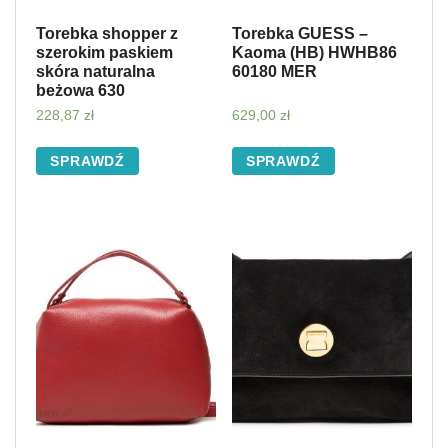
Torebka shopper z
Torebka GUESS –
szerokim paskiem
Kaoma (HB) HWHB86
skóra naturalna
60180 MER
beżowa 630
228,87
zł
629,00
zł
SPRAWDŹ
SPRAWDŹ