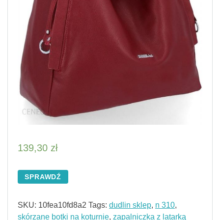
139,30
zł
SPRAWDŹ
SKU:
10fea10fd8a2
Tags:
dudlin sklep
,
n 310
,
skórzane botki na koturnie
,
zapalniczka z latarką