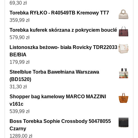
69,30
zł
Torebka RYŁKO - R40549TB Kremowy TT7
359,99
zł
Torebka kuferek skórzana z pokryciem bouclé
579,90
zł
Listonoszka beżowo- biała Rovicky TDR22033
BE/BIA
179,99
zł
Steelblue Torba Bawełniana Warszawa
(BD1520)
31,30
zł
Shopper bag kamelowy MARCO MAZZINI
v161c
539,99
zł
Boss Torebka Sophie Crossbody 50478055
Czarny
1289,00
zł