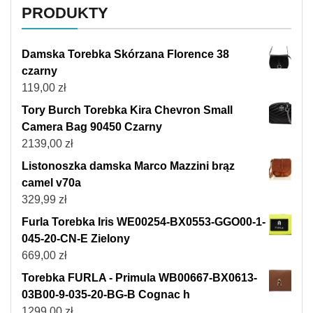
PRODUKTY
Damska Torebka Skórzana Florence 38
czarny
119,00
zł
Tory Burch Torebka Kira Chevron Small
Camera Bag 90450 Czarny
2139,00
zł
Listonoszka damska Marco Mazzini brąz
camel v70a
329,99
zł
Furla Torebka Iris WE00254-BX0553-GGO00-1-
045-20-CN-E Zielony
669,00
zł
Torebka FURLA - Primula WB00667-BX0613-
03B00-9-035-20-BG-B Cognac h
1299,00
zł