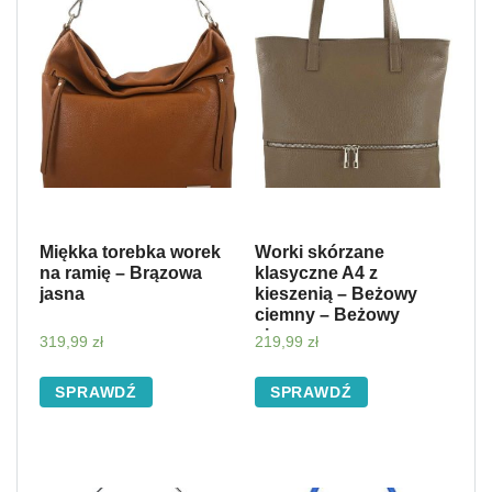
Miękka torebka worek
Worki skórzane
na ramię – Brązowa
klasyczne A4 z
jasna
kieszenią – Beżowy
ciemny – Beżowy
ciemny
319,99
zł
219,99
zł
SPRAWDŹ
SPRAWDŹ