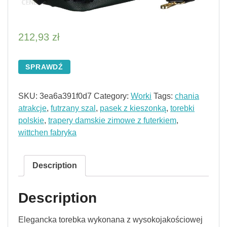
212,93
zł
SPRAWDŹ
SKU:
3ea6a391f0d7
Category:
Worki
Tags:
chania
atrakcje
,
futrzany szal
,
pasek z kieszonką
,
torebki
polskie
,
trapery damskie zimowe z futerkiem
,
wittchen fabryka
Description
Description
Elegancka torebka wykonana z wysokojakościowej