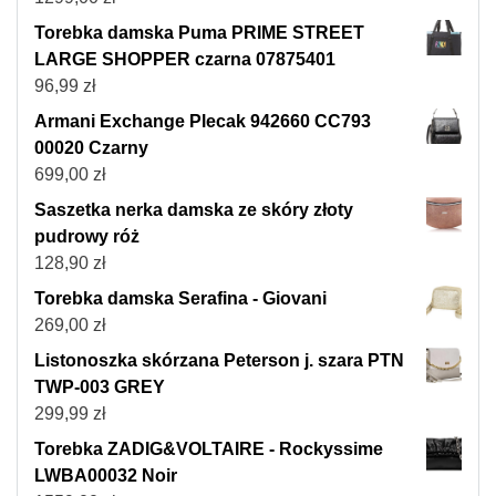
Torebka damska Puma PRIME STREET
LARGE SHOPPER czarna 07875401
96,99
zł
Armani Exchange Plecak 942660 CC793
00020 Czarny
699,00
zł
Saszetka nerka damska ze skóry złoty
pudrowy róż
128,90
zł
Torebka damska Serafina - Giovani
269,00
zł
Listonoszka skórzana Peterson j. szara PTN
TWP-003 GREY
299,99
zł
Torebka ZADIG&VOLTAIRE - Rockyssime
LWBA00032 Noir