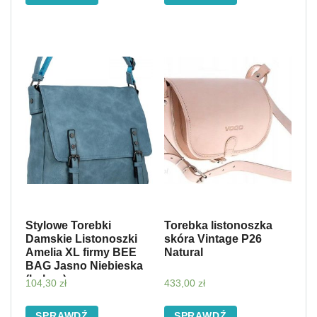
Stylowe Torebki
Torebka listonoszka
Damskie Listonoszki
skóra Vintage P26
Amelia XL firmy BEE
Natural
BAG Jasno Niebieska
(kolory)
104,30
zł
433,00
zł
SPRAWDŹ
SPRAWDŹ