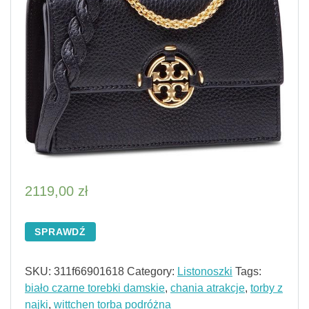
2119,00
zł
SPRAWDŹ
SKU:
311f66901618
Category:
Listonoszki
Tags:
biało czarne torebki damskie
,
chania atrakcje
,
torby z
najki
,
wittchen torba podróżna