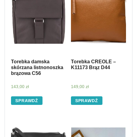
Torebka damska
Torebka CREOLE –
skórzana listnonoszka
K11173 Brąz D44
brązowa C56
143,00
zł
149,00
zł
SPRAWDŹ
SPRAWDŹ