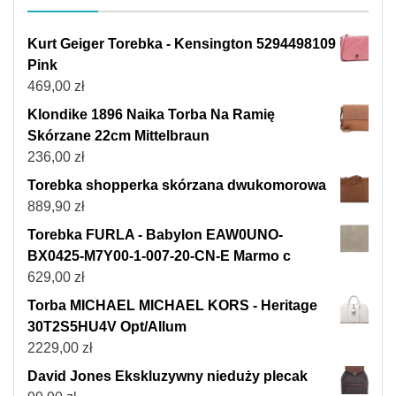
Kurt Geiger Torebka - Kensington 5294498109
Pink
469,00
zł
Klondike 1896 Naika Torba Na Ramię
Skórzane 22cm Mittelbraun
236,00
zł
Torebka shopperka skórzana dwukomorowa
889,90
zł
Torebka FURLA - Babylon EAW0UNO-
BX0425-M7Y00-1-007-20-CN-E Marmo c
629,00
zł
Torba MICHAEL MICHAEL KORS - Heritage
30T2S5HU4V Opt/Allum
2229,00
zł
David Jones Ekskluzywny nieduży plecak