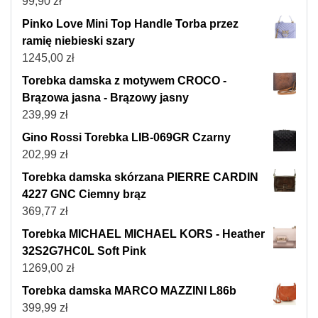
99,90
zł
Pinko Love Mini Top Handle Torba przez
ramię niebieski szary
1245,00
zł
Torebka damska z motywem CROCO -
Brązowa jasna - Brązowy jasny
239,99
zł
Gino Rossi Torebka LIB-069GR Czarny
202,99
zł
Torebka damska skórzana PIERRE CARDIN
4227 GNC Ciemny brąz
369,77
zł
Torebka MICHAEL MICHAEL KORS - Heather
32S2G7HC0L Soft Pink
1269,00
zł
Torebka damska MARCO MAZZINI L86b
399,99
zł