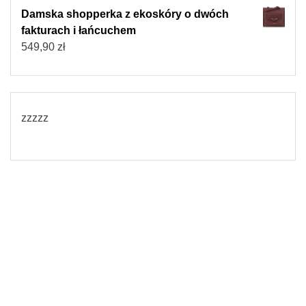
Damska shopperka z ekoskóry o dwóch
fakturach i łańcuchem
549,90
zł
zzzzz
© 2026
Torebki damskie
Powered by WordPress