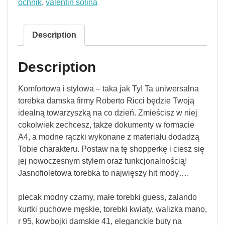
ochnik
,
valentin solina
Description
Description
Komfortowa i stylowa – taka jak Ty! Ta uniwersalna
torebka damska firmy Roberto Ricci będzie Twoją
idealną towarzyszką na co dzień. Zmieścisz w niej
cokolwiek zechcesz, także dokumenty w formacie
A4, a modne rączki wykonane z materiału dodadzą
Tobie charakteru. Postaw na tę shopperkę i ciesz się
jej nowoczesnym stylem oraz funkcjonalnością!
Jasnofioletowa torebka to najwięszy hit mody….
plecak modny czarny, małe torebki guess, zalando
kurtki puchowe męskie, torebki kwiaty, walizka mano,
r 95, kowbojki damskie 41, eleganckie buty na