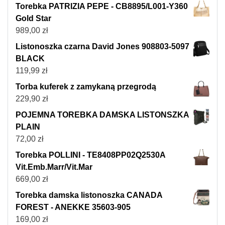
Torebka PATRIZIA PEPE - CB8895/L001-Y360
Gold Star
989,00
zł
Listonoszka czarna David Jones 908803-5097
BLACK
119,99
zł
Torba kuferek z zamykaną przegrodą
229,90
zł
POJEMNA TOREBKA DAMSKA LISTONSZKA
PLAIN
72,00
zł
Torebka POLLINI - TE8408PP02Q2530A
Vit.Emb.Marr/Vit.Mar
669,00
zł
Torebka damska listonoszka CANADA
FOREST - ANEKKE 35603-905
169,00
zł