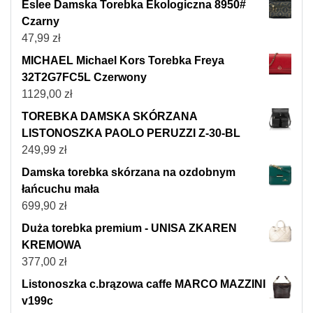
Eslee Damska Torebka Ekologiczna 8950#
Czarny
47,99
zł
MICHAEL Michael Kors Torebka Freya
32T2G7FC5L Czerwony
1129,00
zł
TOREBKA DAMSKA SKÓRZANA
LISTONOSZKA PAOLO PERUZZI Z-30-BL
249,99
zł
Damska torebka skórzana na ozdobnym
łańcuchu mała
699,90
zł
Duża torebka premium - UNISA ZKAREN
KREMOWA
377,00
zł
Listonoszka c.brązowa caffe MARCO MAZZINI
v199c