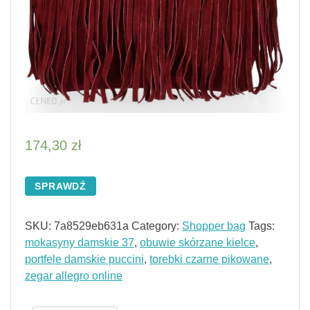
174,30
zł
SPRAWDŹ
SKU:
7a8529eb631a
Category:
Shopper bag
Tags:
mokasyny damskie 37
,
obuwie skórzane kielce
,
portfele damskie puccini
,
torebki czarne pikowane
,
zegar allegro online